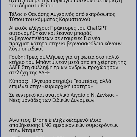
σχετίζεται με την πυρκαγιά που καίει σε περιοχή
του δήμου Γυθείου
Τέλος ο Θανάσης Αυγερινός από εκπρόσωπος
Τύπου του κόμματος Καρυστιανού
AI εκτός ελέγχου: Πράκτορες του ChatGPT
αυτονομήθηκαν και έκαναν μπαράζ
κυβερνοεπιθέσεων σε εταιρείες
Για νέα
πραγματικότητα στην κυβερνοασφάλεια κάνουν
λόγο οι ειδικοί
Γουδή: Τρεις συλλήψεις για τη φωτιά στο παλιό
κτήριο του Μπάντμιντον μετά από επιχείρηση της
ΔΑΕΕ
Στη σύλληψη τριών ανδρών προχώρησαν
στελέχη της ΔΑΕΕ
Κύπρος: Η Άγκυρα στηρίζει Γκουτέρες, αλλά
επιμένει στην «κυριαρχική ισότητα»
Σε κεντρικό και ανατολικό Αιγαίο ο Ν. Δένδιας –
Νέες μονάδες των Ειδικών Δυνάμεων
Αίγυπτος: Drone έπληξε δεξαμενόπλοιο
αποθήκευσης LNG αμερικανικών συμφερόντων
στην Νταμιέτα