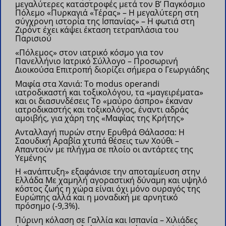
μεγαλύτερες καταστροφές μετά τον Β’ Παγκόσμιο
Πόλεμο
«Πυρκαγιά «Τέρας» – Η μεγαλύτερη στη
σύγχρονη ιστορία της Ισπανίας» – Η φωτιά στη
Ζιρόντ έχει κάψει έκταση τετραπλάσια του
Παρισιού
«Πόλεμος» στον ιατρικό κόσμο για τον
Πανελλήνιο Ιατρικό Σύλλογο – Προσωρινή
Διοικούσα Επιτροπή διορίζει σήμερα ο Γεωργιάδης
Μαφία στα Χανιά: Το modus operandi
ιατροδικαστή και τοξικολόγου, τα «μαγειρέματα»
και οι διασυνδέσεις
Το «μαύρο άσπρο» έκαναν
ιατροδικαστής και τοξικολόγος, έναντι αδράς
αμοιβής, για χάρη της «Μαφίας της Κρήτης»
Ανταλλαγή πυρών στην Ερυθρά Θάλασσα: Η
Σαουδική Αραβία χτυπά θέσεις των Χούθι –
Απαντούν με πλήγμα σε πλοίο οι αντάρτες της
Υεμένης
Η «ανάπτυξη» εξαφάνισε την αποταμίευση στην
Ελλάδα Με χαμηλή αγοραστική δύναμη και υψηλό
κόστος ζωής η χώρα είναι όχι μόνο ουραγός της
Ευρώπης αλλά και η μοναδική με αρνητικό
πρόσημο (-9,3%).
Πύρινη κόλαση σε Γαλλία και Ισπανία – Χιλιάδες