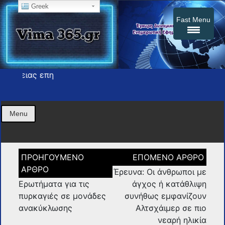
Greek
Fast Menu
Τ
Η εφημερίδα σας press
vima365
Menu
Πλοήγηση
άρθρων
Έρευνα: Οι άνθρωποι με
Ερωτήματα για τις
άγχος ή κατάθλιψη
πυρκαγιές σε μονάδες
συνήθως εμφανίζουν
ανακύκλωσης
Αλτσχάιμερ σε πιο
νεαρή ηλικία