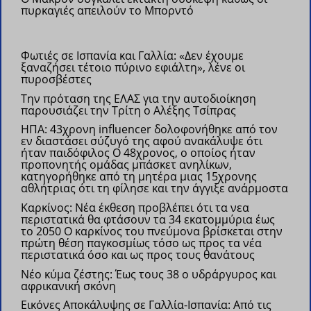
πυρκαγιές απειλούν το Μπορντό
Φωτιές σε Ισπανία και Γαλλία: «Δεν έχουμε
ξαναζήσει τέτοιο πύρινο εφιάλτη», λένε οι
πυροσβέστες
Την πρόταση της ΕΛΑΣ για την αυτοδιοίκηση
παρουσιάζει την Τρίτη ο Αλέξης Τσίπρας
ΗΠΑ: 43χρονη influencer δολοφονήθηκε από τον
εν διαστάσει σύζυγό της αφού ανακάλυψε ότι
ήταν παιδόφιλος
Ο 48χρονος, ο οποίος ήταν
προπονητής ομάδας μπάσκετ ανηλίκων,
κατηγορήθηκε από τη μητέρα μιας 15χρονης
αθλήτριας ότι τη φίλησε και την άγγιξε ανάρμοστα
Καρκίνος: Νέα έκθεση προβλέπει ότι τα νεα
περιστατικά θα φτάσουν τα 34 εκατομμύρια έως
το 2050
Ο καρκίνος του πνεύμονα βρίσκεται στην
πρώτη θέση παγκοσμίως τόσο ως προς τα νέα
περιστατικά όσο και ως προς τους θανάτους
Νέο κύμα ζέστης: Έως τους 38 ο υδράργυρος και
αφρικανική σκόνη
Εικόνες Αποκάλυψης σε Γαλλία-Ισπανία: Από τις