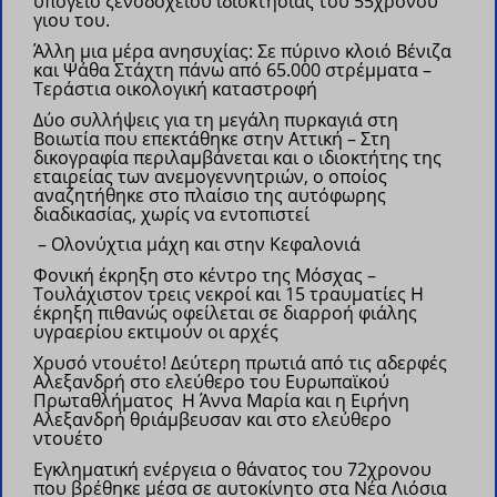
υπόγειο ξενοδοχείου ιδιοκτησίας του 55χρονου
γιου του.
Άλλη μια μέρα ανησυχίας: Σε πύρινο κλοιό Βένιζα
και Ψάθα Στάχτη πάνω από 65.000 στρέμματα –
Τεράστια οικολογική καταστροφή
Δύο συλλήψεις για τη μεγάλη πυρκαγιά στη
Βοιωτία που επεκτάθηκε στην Αττική – Στη
δικογραφία περιλαμβάνεται και ο ιδιοκτήτης της
εταιρείας των ανεμογεννητριών, ο οποίος
αναζητήθηκε στο πλαίσιο της αυτόφωρης
διαδικασίας, χωρίς να εντοπιστεί
– Ολονύχτια μάχη και στην Κεφαλονιά
Φονική έκρηξη στο κέντρο της Μόσχας –
Τουλάχιστον τρεις νεκροί και 15 τραυματίες
Η
έκρηξη πιθανώς οφείλεται σε διαρροή φιάλης
υγραερίου εκτιμούν οι αρχές
Χρυσό ντουέτο! Δεύτερη πρωτιά από τις αδερφές
Αλεξανδρή στο ελεύθερο του Ευρωπαϊκού
Πρωταθλήματος
Η Άννα Μαρία και η Ειρήνη
Αλεξανδρή θριάμβευσαν και στο ελεύθερο
ντουέτο
Εγκληματική ενέργεια ο θάνατος του 72χρονου
που βρέθηκε μέσα σε αυτοκίνητο στα Νέα Λιόσια