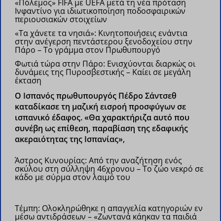
«Πόλεμος» FIFA με UEFA μετά τη νέα πρόταση
Ινφαντίνο για ιδιωτικοποίηση ποδοσφαιρικών
περιουσιακών στοιχείων
«Τα χάνετε τα νησιά»: Κινητοποιήσεις ενάντια
στην ανέγερση πεντάστερου ξενοδοχείου στην
Πάρο – Το γράμμα στον Πρωθυπουργό
Φωτιά τώρα στην Πάρο: Ενισχύονται διαρκώς οι
δυνάμεις της Πυροσβεστικής – Καίει σε μεγάλη
έκταση
Ο Ισπανός πρωθυπουργός Πέδρο Σάντσεθ
καταδίκασε τη μαζική εισροή προσφύγων σε
ισπανικό έδαφος. «Θα χαρακτήριζα αυτό που
συνέβη ως επίθεση, παραβίαση της εδαφικής
ακεραιότητας της Ισπανίας»,
Άστρος Κυνουρίας: Από την αναζήτηση ενός
σκύλου στη σύλληψη 46χρονου – Το ζώο νεκρό σε
κάδο με σύρμα στον λαιμό του
Τέμπη: Ολοκληρώθηκε η απαγγελία κατηγοριών εν
μέσω αντιδράσεων – «Ζωντανά κάηκαν τα παιδιά