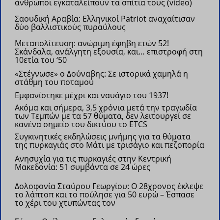
άνθρωποι εγκαταλείπουν τα σπίτια τους (video)
Σαουδική Αραβία: Eλληνικοί Patriot αναχαίτισαν
δύο βαλλιστικούς πυραύλους
Μεταπολίτευση: ανώριμη έφηβη ετών 52!
Σκάνδαλα, ανάλγητη εξουσία, και… επιστροφή στη
10ετία του ‘50
«Στέγνωσε» ο Δούναβης: Σε ιστορικά χαμηλά η
στάθμη του ποταμού
Εμφανίστηκε μέχρι και ναυάγιο του 1937!
Ακόμα και σήμερα, 3,5 χρόνια μετά την τραγωδία
των Τεμπών με τα 57 θύματα, δεν λειτουργεί σε
κανένα σημείο του δικτύου το ETCS
Συγκινητικές εκδηλώσεις μνήμης για τα θύματα
της πυρκαγιάς στο Μάτι με τρισάγιο και πεζοπορία
Ανησυχία για τις πυρκαγιές στην Κεντρική
Μακεδονία: 51 συμβάντα σε 24 ώρες
Δολοφονία Σταύρου Γεωργίου: Ο 28χρονος έκλεψε
το λάπτοπ και το πούλησε για 50 ευρώ – Έσπασε
το χέρι του χτυπώντας τον