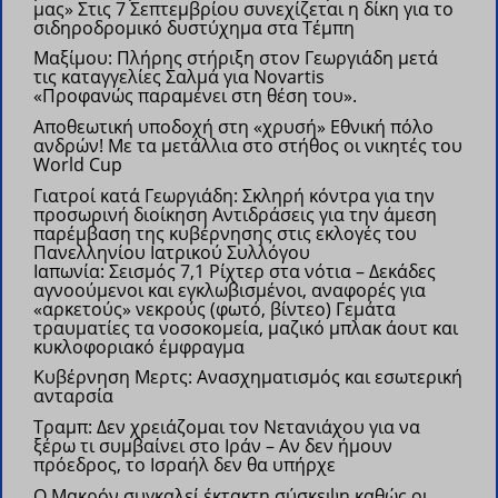
μας»
Στις 7 Σεπτεμβρίου συνεχίζεται η δίκη για το
σιδηροδρομικό δυστύχημα στα Τέμπη
Μαξίμου: Πλήρης στήριξη στον Γεωργιάδη μετά
τις καταγγελίες Σαλμά για Novartis
«Προφανώς παραμένει στη θέση του».
Αποθεωτική υποδοχή στη «χρυσή» Εθνική πόλο
ανδρών!
Με τα μετάλλια στο στήθος οι νικητές του
World Cup
Γιατροί κατά Γεωργιάδη: Σκληρή κόντρα για την
προσωρινή διοίκηση
Αντιδράσεις για την άμεση
παρέμβαση της κυβέρνησης στις εκλογές του
Πανελληνίου Ιατρικού Συλλόγου
Ιαπωνία: Σεισμός 7,1 Ρίχτερ στα νότια – Δεκάδες
αγνοούμενοι και εγκλωβισμένοι, αναφορές για
«αρκετούς» νεκρούς (φωτό, βίντεο)
Γεμάτα
τραυματίες τα νοσοκομεία, μαζικό μπλακ άουτ και
κυκλοφοριακό έμφραγμα
Kυβέρνηση Μερτς: Ανασχηματισμός και εσωτερική
ανταρσία
Τραμπ: Δεν χρειάζομαι τον Νετανιάχου για να
ξέρω τι συμβαίνει στο Ιράν – Αν δεν ήμουν
πρόεδρος, το Ισραήλ δεν θα υπήρχε
Ο Μακρόν συγκαλεί έκτακτη σύσκεψη καθώς οι