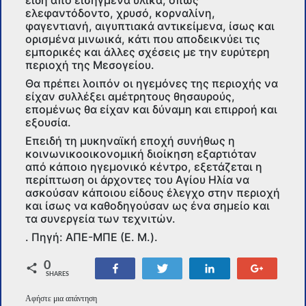
είδη από εισηγμένα υλικά, όπως
ελεφαντόδοντο, χρυσό, κορναλίνη,
φαγεντιανή, αιγυπτιακά αντικείμενα, ίσως και
ορισμένα μινωικά, κάτι που αποδεικνύει τις
εμπορικές και άλλες σχέσεις με την ευρύτερη
περιοχή της Μεσογείου.
Θα πρέπει λοιπόν οι ηγεμόνες της περιοχής να
είχαν συλλέξει αμέτρητους θησαυρούς,
επομένως θα είχαν και δύναμη και επιρροή και
εξουσία.
Επειδή τη μυκηναϊκή εποχή συνήθως η
κοινωνικοοικονομική διοίκηση εξαρτιόταν
από κάποιο ηγεμονικό κέντρο, εξετάζεται η
περίπτωση οι άρχοντες του Αγίου Ηλία να
ασκούσαν κάποιου είδους έλεγχο στην περιοχή
και ίσως να καθοδηγούσαν ως ένα σημείο και
τα συνεργεία των τεχνιτών.
. Πηγή: ΑΠΕ-ΜΠΕ (Ε. Μ.).
0
Share
Tweet
Share
+1
SHARES
Αφήστε μια απάντηση