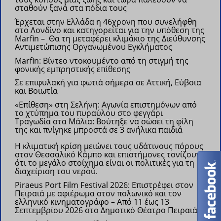
σταθούν ξανά στα πόδια τους
Έρχεται στην Ελλάδα η 46χρονη που συνελήφθη
στο Λονδίνο και κατηγορείται για την υπόθεση της
Marfin – Θα τη μεταφέρει κλιμάκιο της Διεύθυνσης
Αντιμετώπισης Οργανωμένου Εγκλήματος
Marfin: Βίντεο ντοκουμέντο από τη στιγμή της
φονικής εμπρηστικής επίθεσης
Σε επιφυλακή για φωτιά σήμερα σε Αττική, Εύβοια
και Βοιωτία
«Επίθεση» στη Σελήνη: Αγωνία επιστημόνων από
το χτύπημα του πυραύλου στο φεγγάρι
Τραγωδία στα Μάλια: Βούτηξε να σώσει τη φίλη
της και πνίγηκε μπροστά σε 3 ανήλικα παιδιά
Η κλιματική κρίση μειώνει τους υδάτινους πόρους
στον Θεσσαλικό Κάμπο και επιστήμονες τονίζουν
ότι το μεγάλο στοίχημα είναι οι πολιτικές για τη
διαχείριση του νερού.
Piraeus Port Film Festival 2026: Επιστρέφει στον
Πειραιά με αφιέρωμα στον πολωνικό και τον
ελληνικό κινηματογράφο –
Από 11 έως 13
Σεπτεμβρίου 2026 στο Δημοτικό Θέατρο Πειραιά