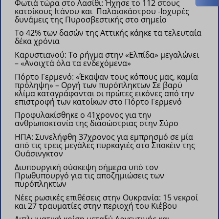
Φωτιά τώρα στο Λασίθι: Ήχησε το 112 στους
κατοίκους Ιτάνου και Παλαιοκάστρου
-Ισχυρές
δυνάμεις της Πυροσβεστικής στο σημείο
Το 42% των δασών της Αττικής κάηκε τα τελευταία
δέκα χρόνια
Καρυστιανού: Το ρήγμα στην «Ελπίδα» μεγαλώνει
– «Ανοιχτά όλα τα ενδεχόμενα»
Πόρτο Γερμενό: «Έκαψαν τους κόπους μας, καμία
πρόληψη» – Οργή των πυρόπληκτων
Σε βαρύ
κλίμα καταγράφονται οι πρώτες εικόνες από την
επιστροφή των κατοίκων στο Πόρτο Γερμενό
Προφυλακίσθηκε ο 41χρονος για την
ανθρωποκτονία της διασώστριας στην Σύρο
ΗΠΑ: Συνελήφθη 37χρονος για εμπρησμό σε μία
από τις τρεις μεγάλες πυρκαγιές στο Σποκέιν της
Ουάσινγκτον
Διυπουργική σύσκεψη σήμερα υπό τον
Πρωθυπουργό για τις αποζημιώσεις των
πυρόπληκτων
Νέες ρωσικές επιθέσεις στην Ουκρανία: 15 νεκροί
και 27 τραυματίες στην περιοχή του Κιέβου