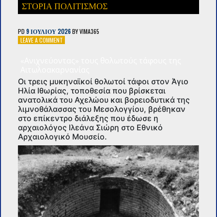
ΣΤΟΡΙΑ ΠΟΛΙΤΙΣΜΟΣ
PD
9 ΙΟΥΛΊΟΥ 2026
BY
VIMA365
ON
LEAVE A COMMENT
«ΑΝΙΧΝΕΎΟΝΤΑΣ»
ΤΟΥΣ
«Ανιχνεύοντας» τους θολωτούς τάφους της
ΘΟΛΩΤΟΎΣ
Αιτωλοακαρνανίας
ΤΆΦΟΥΣ
Οι τρεις μυκηναϊκοί θολωτοί τάφοι στον Άγιο
ΤΗΣ
Ηλία Ιθωρίας, τοποθεσία που βρίσκεται
ΑΙΤΩΛΟΑΚΑΡΝΑΝΊΑΣ
ανατολικά του Αχελώου και βορειοδυτικά της
λιμνοθάλασσας του Μεσολογγίου, βρέθηκαν
στο επίκεντρο διάλεξης που έδωσε η
αρχαιολόγος Ιλεάνα Σιώρη στο Εθνικό
Αρχαιολογικό Μουσείο.