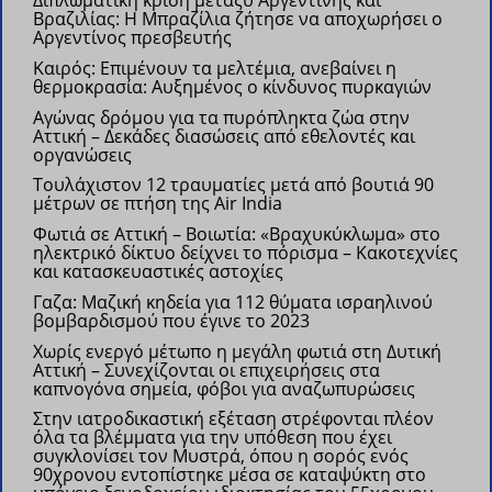
Διπλωματική κρίση μεταξύ Αργεντινής και
Βραζιλίας: Η Μπραζίλια ζήτησε να αποχωρήσει ο
Αργεντίνος πρεσβευτής
Kαιρός: Επιμένουν τα μελτέμια, ανεβαίνει η
θερμοκρασία: Αυξημένος ο κίνδυνος πυρκαγιών
Αγώνας δρόμου για τα πυρόπληκτα ζώα στην
Αττική – Δεκάδες διασώσεις από εθελοντές και
οργανώσεις
Τουλάχιστον 12 τραυματίες μετά από βουτιά 90
μέτρων σε πτήση της Air India
Φωτιά σε Αττική – Βοιωτία: «Βραχυκύκλωμα» στο
ηλεκτρικό δίκτυο δείχνει το πόρισμα – Κακοτεχνίες
και κατασκευαστικές αστοχίες
Γαζα: Μαζική κηδεία για 112 θύματα ισραηλινού
βομβαρδισμού που έγινε το 2023
Χωρίς ενεργό μέτωπο η μεγάλη φωτιά στη Δυτική
Αττική – Συνεχίζονται οι επιχειρήσεις στα
καπνογόνα σημεία, φόβοι για αναζωπυρώσεις
Στην ιατροδικαστική εξέταση στρέφονται πλέον
όλα τα βλέμματα για την υπόθεση που έχει
συγκλονίσει τον Μυστρά, όπου η σορός ενός
90χρονου εντοπίστηκε μέσα σε καταψύκτη στο