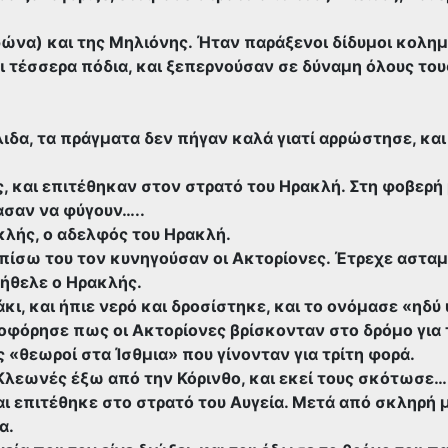
ιδώνα) και της Μηλιόνης. Ήταν παράξενοι δίδυμοι κολη
ι τέσσερα πόδια, και ξεπερνούσαν σε δύναμη όλους του
ιδα, τα πράγματα δεν πήγαν καλά γιατί αρρώστησε, και
ς, και επιτέθηκαν στον στρατό του Ηρακλή. Στη φοβερή
σαν να φύγουν…..
κλής, ο αδελφός του Ηρακλή.
ι πίσω του τον κυνηγούσαν οι Ακτορίονες. Έτρεχε αστα
 ήθελε ο Ηρακλής.
κι, και ήπιε νερό και δροσίστηκε, και το ονόμασε «ηδύ
οφόρησε πως οι Ακτορίονες βρίσκονταν στο δρόμο για 
 «θεωροί στα Ίσθμια» που γίνονταν για τρίτη φορά.
 Κλεωνές έξω από την Κόρινθο, και εκεί τους σκότωσε…
ι επιτέθηκε στο στρατό του Αυγεία. Μετά από σκληρή 
α.