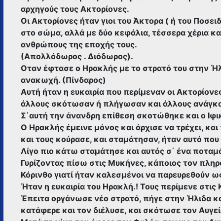
αρχηγούς τους Ακτορίονες.
Οι Ακτορίονες ήταν γιοι του Άκτορα ( ή του Ποσε
στο σώμα, αλλά με δύο κεφάλια, τέσσερα χέρια κα
ανθρώπους της εποχής τους.
(Απολλόδωρος . Διόδωρος).
Οταν έφτασε ο Ηρακλής με το στρατό του στην Ήλ
ανακωχή. (Πίνδαρος)
Αυτή ήταν η ευκαιρία που περίμεναν οι Ακτορίονε
άλλους σκότωσαν ή πλήγωσαν και άλλους ανάγκα
Σ΄αυτή την άνανδρη επίθεση σκοτώθηκε και ο Ιφι
Ο Ηρακλής έμεινε μόνος και άρχισε να τρέχει, κα
και τους κούρασε, και σταμάτησαν, ήταν αυτό που
Λίγο πιο κάτω σταμάτησε και αυτός σ΄ ένα ποταμά
Γυρίζοντας πίσω στις Μυκήνες, κάποιος τον πληρ
Κόρινθο γιατί ήταν καλεσμένοι να παρευρεθούν ως
Ήταν η ευκαιρία του Ηρακλή.! Τους περίμενε στις
Έπειτα οργάνωσε νέο στρατό, πήγε στην Ήλιδα κα
κατάφερε και τον διέλυσε, και σκότωσε τον Αυγεί