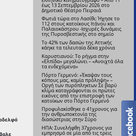
έως 13 Σεπτεμβρίου 2026 στο
Δημοτικό Θέατρο Πειραιά
Φωτιά τώρα στο Λασίθι: Ήχησε το
112 στους κατοίκους Ιτάνου και
Παλαιοκάστρου
-Ισχυρές δυνάμεις
της Πυροσβεστικής στο σημείο
Το 42% των δασών της Αττικής
κάηκε τα τελευταία δέκα χρόνια
Καρυστιανού: Το ρήγμα στην
«Ελπίδα» μεγαλώνει – «Ανοιχτά όλα
τα ενδεχόμενα»
Πόρτο Γερμενό: «Έκαψαν τους
κόπους μας, καμία πρόληψη» –
Οργή των πυρόπληκτων
Σε βαρύ
κλίμα καταγράφονται οι πρώτες
εικόνες από την επιστροφή των
κατοίκων στο Πόρτο Γερμενό
Προφυλακίσθηκε ο 41χρονος για
την ανθρωποκτονία της
διασώστριας στην Σύρο
 αδελφό
ΗΠΑ: Συνελήφθη 37χρονος για
εμπρησμό σε μία από τις τρεις
έβαλε