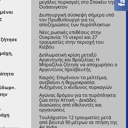
μεγάλες πυρκαγιές στο Σποκέιν της
Ουάσινγκτον
μμένοι
Διυπουργική σύσκεψη σήμερα υπό
ς
τον Πρωθυπουργό για τις
αποζημιώσεις των πυρόπληκτων
Νέες ρωσικές επιθέσεις στην
Ουκρανία: 15 νεκροί και 27
 ζήτησε
τραυματίες στην περιοχή του
Κιέβου
 μάχη,
Διπλωματική κρίση μεταξύ
Αργεντινής και Βραζιλίας: Η
Μπραζίλια ζήτησε να αποχωρήσει ο
Αργεντίνος πρεσβευτής
μάτητα
Kαιρός: Επιμένουν τα μελτέμια,
ανεβαίνει η θερμοκρασία:
Αυξημένος ο κίνδυνος πυρκαγιών
 ύδωρ».
την
Αγώνας δρόμου για τα πυρόπληκτα
ζώα στην Αττική – Δεκάδες
διασώσεις από εθελοντές και
.
οργανώσεις
μάχη
Τουλάχιστον 12 τραυματίες μετά
από βουτιά 90 μέτρων σε πτήση της
Air India