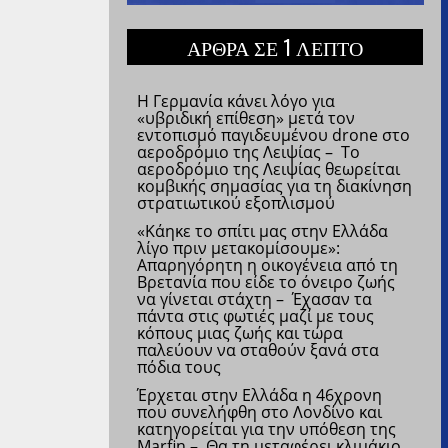
ΑΡΘΡΑ ΣΕ 1 ΛΕΠΤΟ
Η Γερμανία κάνει λόγο για
«υβριδική επίθεση» μετά τον
εντοπισμό παγιδευμένου drone στο
αεροδρόμιο της Λειψίας – Το
αεροδρόμιο της Λειψίας θεωρείται
κομβικής σημασίας για τη διακίνηση
στρατιωτικού εξοπλισμού
«Κάηκε το σπίτι μας στην Ελλάδα
λίγο πριν μετακομίσουμε»:
Απαρηγόρητη η οικογένεια από τη
Βρετανία που είδε το όνειρο ζωής
να γίνεται στάχτη – Έχασαν τα
πάντα στις φωτιές μαζί με τους
κόπους μιας ζωής και τώρα
παλεύουν να σταθούν ξανά στα
πόδια τους
Έρχεται στην Ελλάδα η 46χρονη
που συνελήφθη στο Λονδίνο και
κατηγορείται για την υπόθεση της
Marfin – Θα τη μεταφέρει κλιμάκιο