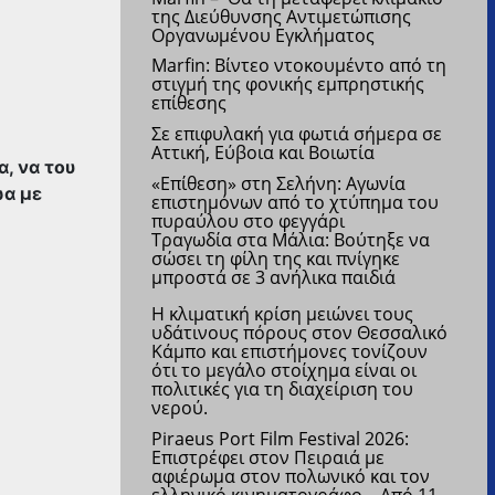
της Διεύθυνσης Αντιμετώπισης
Οργανωμένου Εγκλήματος
Marfin: Βίντεο ντοκουμέντο από τη
στιγμή της φονικής εμπρηστικής
επίθεσης
Σε επιφυλακή για φωτιά σήμερα σε
Αττική, Εύβοια και Βοιωτία
, να του
«Επίθεση» στη Σελήνη: Αγωνία
ωα με
επιστημόνων από το χτύπημα του
πυραύλου στο φεγγάρι
Τραγωδία στα Μάλια: Βούτηξε να
σώσει τη φίλη της και πνίγηκε
μπροστά σε 3 ανήλικα παιδιά
Η κλιματική κρίση μειώνει τους
υδάτινους πόρους στον Θεσσαλικό
Κάμπο και επιστήμονες τονίζουν
ότι το μεγάλο στοίχημα είναι οι
πολιτικές για τη διαχείριση του
νερού.
Piraeus Port Film Festival 2026:
Επιστρέφει στον Πειραιά με
αφιέρωμα στον πολωνικό και τον
ελληνικό κινηματογράφο –
Από 11