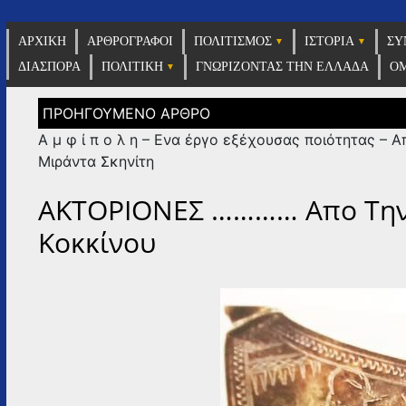
Η εφημε
ΑΡΧΙΚΗ
ΑΡΘΡΟΓΡΑΦΟΙ
ΠΟΛΙΤΙΣΜΟΣ
ΙΣΤΟΡΙΑ
ΣΥ
v
ΔΙΑΣΠΟΡΑ
ΠΟΛΙΤΙΚΗ
ΓΝΩΡΙΖΟΝΤΑΣ ΤΗΝ ΕΛΛΑΔΑ
ΟΜ
Πλοήγηση
άρθρων
Α μ φ ί π ο λ η – Ενα έργο εξέχουσας ποιότητας – Α
Μιράντα Σκηνίτη
ΑΚΤΟΡΙΟΝΕΣ ………… Απο Την 
Κοκκίνου