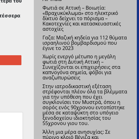
ατέρα του
Φωτιά σε Αττική – Βοιωτία:
«Βραχυκύκλωμα» στο ηλεκτρικό
 τέσσερα
δίκτυο δείχνει το πόρισμα –
Κακοτεχνίες και κατασκευαστικές
αστοχίες
Γαζα: Μαζική κηδεία για 112 θύματα
ισραηλινού βομβαρδισμού που
έγινε το 2023
Χωρίς ενεργό μέτωπο η μεγάλη
1
φωτιά στη Δυτική Αττική –
Συνεχίζονται οι επιχειρήσεις στα
καπνογόνα σημεία, φόβοι για
αναζωπυρώσεις
Στην ιατροδικαστική εξέταση
στρέφονται πλέον όλα τα βλέμματα
για την υπόθεση που έχει
συγκλονίσει τον Μυστρά, όπου η
σορός ενός 90χρονου εντοπίστηκε
μέσα σε καταψύκτη στο υπόγειο
ξενοδοχείου ιδιοκτησίας του
55χρονου γιου του.
Άλλη μια μέρα ανησυχίας: Σε
πύρινο κλοιό Βένιζα και