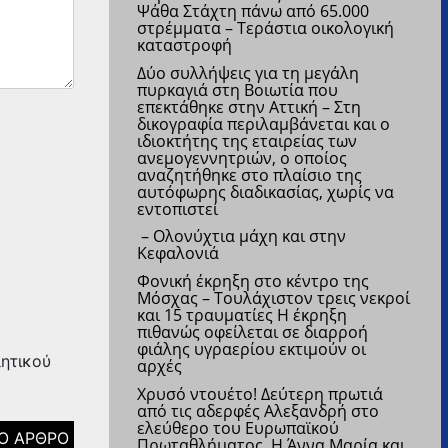
Ψάθα Στάχτη πάνω από 65.000
στρέμματα – Τεράστια οικολογική
καταστροφή
Δύο συλλήψεις για τη μεγάλη
πυρκαγιά στη Βοιωτία που
επεκτάθηκε στην Αττική – Στη
δικογραφία περιλαμβάνεται και ο
ιδιοκτήτης της εταιρείας των
ανεμογεννητριών, ο οποίος
αναζητήθηκε στο πλαίσιο της
αυτόφωρης διαδικασίας, χωρίς να
εντοπιστεί
– Ολονύχτια μάχη και στην
Κεφαλονιά
Φονική έκρηξη στο κέντρο της
Μόσχας – Τουλάχιστον τρεις νεκροί
και 15 τραυματίες
Η έκρηξη
πιθανώς οφείλεται σε διαρροή
φιάλης υγραερίου εκτιμούν οι
λητικού
αρχές
Χρυσό ντουέτο! Δεύτερη πρωτιά
από τις αδερφές Αλεξανδρή στο
ελεύθερο του Ευρωπαϊκού
Πρωταθλήματος
Η Άννα Μαρία και