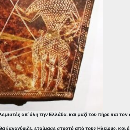
εμιστές απ΄όλη την Ελλάδα, και μαζί του πήρε και τον
α ξαναγύριζε, ετοίμασε στρατό από τους Ηλείους, και 