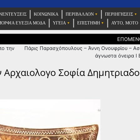
ρίδα σας press
ΝΕΝΤΕΎΞΕΙΣ
ΚΟΙΝΩΝΙΚΑ
ΠΕΡΙΒΑΛΛΟΝ
ΠΕΡΙΗΓΗΣΕΙΣ
ima365
ΟΡΦΙΑ ΕΥΕΞΙΑ ΜΟΔΑ
ΥΓΕΙΑ
ΕΠΙΣΤΗΜΗ
ΑΥΤΟ, ΜΟΤΟ
πο την
Πάρις Παρασχόπουλους – Άννη Ονουφρίου – Ασ
άγνωστα όνειρα Ι Β
Αρχαιολογο Σοφία Δημητριαδο