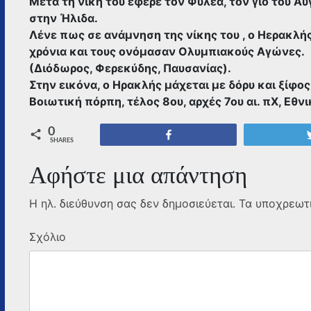
Μετά τη νίκη του έφερε τον Φυλέα, τον γιο του Αυ
στην Ήλιδα.
Λένε πως σε ανάμνηση της νίκης του , ο Ηερακλή
χρόνια και τους ονόμασαν Ολυμπιακούς Αγώνες.
(Διόδωρος, Φερεκύδης, Παυσανίας).
Στην εικόνα, ο Ηρακλής μάχεται με δόρυ και ξίφος
Βοιωτική πόρπη, τέλος 8ου, αρχές 7ου αι. πΧ, Εθ
0
Share
SHARES
Αφήστε μια απάντηση
Η ηλ. διεύθυνση σας δεν δημοσιεύεται.
Τα υποχρεωτι
Σχόλιο