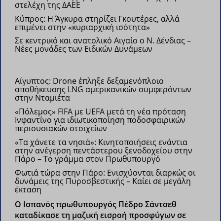
στελέχη της ΔΑΕΕ
Κύπρος: Η Άγκυρα στηρίζει Γκουτέρες, αλλά
επιμένει στην «κυριαρχική ισότητα»
Σε κεντρικό και ανατολικό Αιγαίο ο Ν. Δένδιας –
Νέες μονάδες των Ειδικών Δυνάμεων
Αίγυπτος: Drone έπληξε δεξαμενόπλοιο
αποθήκευσης LNG αμερικανικών συμφερόντων
στην Νταμιέτα
«Πόλεμος» FIFA με UEFA μετά τη νέα πρόταση
Ινφαντίνο για ιδιωτικοποίηση ποδοσφαιρικών
περιουσιακών στοιχείων
«Τα χάνετε τα νησιά»: Κινητοποιήσεις ενάντια
στην ανέγερση πεντάστερου ξενοδοχείου στην
Πάρο – Το γράμμα στον Πρωθυπουργό
Φωτιά τώρα στην Πάρο: Ενισχύονται διαρκώς οι
δυνάμεις της Πυροσβεστικής – Καίει σε μεγάλη
έκταση
Ο Ισπανός πρωθυπουργός Πέδρο Σάντσεθ
καταδίκασε τη μαζική εισροή προσφύγων σε