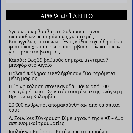
ΑΡΘΡΑ ΣΕ 1 ΛΕΠΤΟ
Υγειονομική βόμβα στη Σαλαμίνα: Τόνοι
σκουπιδιών σε παράνομες χωματερές –
Καταγγελίες κατοίκων –
Ένας κάδος είχε ήδη πάρει
φωτιά και χρειάστηκε η παρέμβαση των κατοίκων
για την κατάσβεσή της
Καιρός: Έως 39 βαθμούς σήμερα, μελτέμια 7
μποφόρ στο Αιγαίο
Παλαιό Φάληρο: Συνελήφθησαν δύο φερόμενα
μέλη μαφίας
Πύρινη κόλαση στον Καναδά: Πάνω από 100
ενεργά μέτωπα – Σε κατάσταση έκτακτης ανάγκη η
Βρετανική Κολομβία
20.000 άνθρωποι απομακρύνθηκαν από τα σπίτια
τους
Λ. Σουνίου: Σύγκρουση ΙΧ με μηχανή της ΔΙΑΣ – Δύο
αστυνομικοί τραυματίες
Ιουλιάννα Ρούσσου: Κατέκτησε το ασημένιο