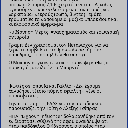
Ιαπωνία: Σεισμός 7,1 Ρίχτερ στα νότια – Δεκάδες
αγνοούμενοι και εγκλωβισμένοι, αναφορές για
«αρκετούς» νεκρούς (φωτό, βίντεο)
Γεμάτα
τραυματίες τα νοσοκομεία, μαζικό μπλακ άουτ και
κυκλοφοριακό έμφραγμα
Kυβέρνηση Μερτς: Ανασχηματισμός και εσωτερική
ανταρσία
Τραμπ: Δεν χρειάζομαι τον Νετανιάχου για να
ξέρω τι συμβαίνει στο Ιράν – Αν δεν ήμουν
πρόεδρος, το Ισραήλ δεν θα υπήρχε
Ο Μακρόν συγκαλεί έκτακτη σύσκεψη καθώς οι
πυρκαγιές απειλούν το Μπορντό
Φωτιές σε Ισπανία και Γαλλία: «Δεν έχουμε
ξαναζήσει τέτοιο πύρινο εφιάλτη», λένε οι
πυροσβέστες
Την πρόταση της ΕΛΑΣ για την αυτοδιοίκηση
παρουσιάζει την Τρίτη ο Αλέξης Τσίπρας
ΗΠΑ: 43χρονη influencer δολοφονήθηκε από τον
εν διαστάσει σύζυγό της αφού ανακάλυψε ότι
ήταν παιδόφιλος
Ο 48χρονος, ο οποίος ήταν