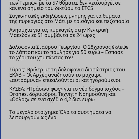
των Τεμπών με τα 57 θύματα, δεν λειτουργεί σε
κανένα σημείο του δικτύου το ETCS
Συγκινητικές εκδηλώσεις μνήμης για τα θύματα
της πυρκαγιάς στο Μάτι με τρισάγιο και πεζοπορία
Ανησυχία για τις πυρκαγιές στην Κεντρική
Μακεδονία: 51 συμβάντα σε 24 ώρες
Δολοφονία Σταύρου Γεωργίου: Ο 28χρονος έκλεψε
το λάπτοπ και το πούλησε για 50 ευρώ – Έσπασε
το χέρι του χτυπώντας τον
Σύρος: Θρίλερ με τη δολοφονία διασώστριας του
ΕΚΑΒ – Οι Αρχές αναζητούν το μαχαίρι,
«αυτοάμυνα» επικαλούνται οι κατηγορούμενοι
ΚΥΣΕΑ: «Πράσινο φως» για το νέο δόγμα ισχύος –
Drones, δορυφόροι, Τεχνητή Νοημοσύνη και
«Θόλος» σε ένα σχέδιο 4,2 δισ. ευρώ
Το μεγάλο στοίχημα: Όλα τα συστήματα να
λειτουργούν ως ένα