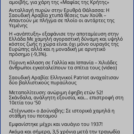
αμοιβής, για χάρη της «Μαφίας της Κρήτης»
Ανταλλαγή πυρών στην Ερυθρά Θάλασσα: Η
Σαουδική Αραβία χτυπά θέσεις των Χούθι –
Απαντούν με πλήγμα σε πλοίο οι αντάρτες της
Υεμένης
Η «ανάπτυξη» εξαφάνισε την αποταμίευση στην
Ελλάδα Με χαμηλή αγοραστική δύναμη και υψηλό
κόστος ζωής η χώρα είναι όχι μόνο ουραγός της
Ευρώπης αλλά και η μοναδική με αρνητικό
πρόσημο (-9,3%).
Πύρινη κόλαση σε Γαλλία και Ισπανία – Χιλιάδες
άνθρωποι εγκαταλείπουν τα σπίτια τους (video)
Σαουδική Αραβία: Eλληνικοί Patriot αναχαίτισαν
δύο βαλλιστικούς πυραύλους
Μεταπολίτευση: ανώριμη έφηβη ετών 52!
Σκάνδαλα, ανάλγητη εξουσία, και… επιστροφή στη
10ετία του ‘50
«Στέγνωσε» ο Δούναβης: Σε ιστορικά χαμηλά η
στάθμη του ποταμού
Εμφανίστηκε μέχρι και ναυάγιο του 1937!
Ακόμα και σήμερα, 3,5 χρόνια μετά την τραγωδία