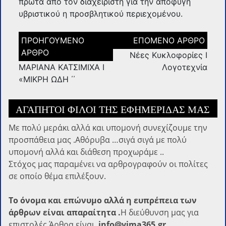
πρώτα απο τον διαχειριστή για την αποφυγή
υβριστικού η προσβλητικού περιεχομένου.
Πλοήγηση
άρθρων
Νέες Κυκλοφορίες I
ΜΑΡΙΑΝΑ ΚΑΤΣΙΜΙΧΑ Ι
Λογοτεχνία
«ΜΙΚΡΗ ΩΔΗ ΄΄
ΑΓΑΠΗΤΟΊ ΦΊΛΟΙ ΤΗΣ ΕΦΗΜΕΡΊΔΑΣ ΜΑΣ
Με πολύ μεράκι αλλά και υπομονή συνεχίζουμε την
προσπάθεια μας .Αθόρυβα …σιγά σιγά με πολύ
υπομονή αλλά και διάθεση προχωράμε ..
Στόχος μας παραμένει να αρθρογραφούν οι πολίτες
σε οποίο θέμα επιλέξουν.
Το όνομα και επώνυμο αλλά η ευπρέπεια των
άρθρων είναι απαραίτητα .
Η διεύθυνση μας για
επιστολές Άρθρα είναι
info@vima365.gr .