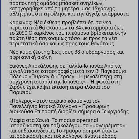
προπονητής ομάδας μπάσκετ ανηλίκων,
κατηγορήθηκε από τη μητέρα μιας 15χρονης
αθλήτριας ότι τη φίλησε και την άγγιξε ανάρμοστα
Καρκίνος: Νέα έκθεση προβλέπει ότι τα νεα
περιστατικά θα φτάσουν τα 34 εκατομμύρια έως
το 2050
Ο καρκίνος του πνεύμονα βρίσκεται στην
πρώτη θέση παγκοσμίως τόσο ως προς τα νέα
περιστατικά όσο και ως προς τους θανάτους
Νέο κύμα ζέστης: Έως τους 38 ο υδράργυρος και
αφρικανική σκόνη
Εικόνες Αποκάλυψης σε Γαλλία-Ισπανία: Από τις
μεγαλύτερες καταστροφές μετά τον Β’ Παγκόσμιο
Πόλεμο
«Πυρκαγιά «Τέρας» – Η μεγαλύτερη στη
σύγχρονη ιστορία της Ισπανίας» – Η φωτιά στη
Ζιρόντ έχει κάψει έκταση τετραπλάσια του
Παρισιού
«Πόλεμος» στον ιατρικό κόσμο για τον
Πανελλήνιο Ιατρικό Σύλλογο – Προσωρινή
Διοικούσα Επιτροπή διορίζει σήμερα ο Γεωργιάδης
Μαφία στα Χανιά: Το modus operandi
ιατροδικαστή και τοξικολόγου, τα «μαγειρέματα»
και οι διασυνδέσεις
Το «μαύρο άσπρο» έκαναν
ιατροδικαστής και τοξικολόγος, έναντι αδράς