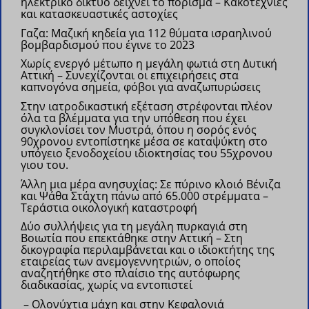
ηλεκτρικό δίκτυο δείχνει το πόρισμα – Κακοτεχνίες
και κατασκευαστικές αστοχίες
Γαζα: Μαζική κηδεία για 112 θύματα ισραηλινού
βομβαρδισμού που έγινε το 2023
Χωρίς ενεργό μέτωπο η μεγάλη φωτιά στη Δυτική
Αττική – Συνεχίζονται οι επιχειρήσεις στα
καπνογόνα σημεία, φόβοι για αναζωπυρώσεις
Στην ιατροδικαστική εξέταση στρέφονται πλέον
όλα τα βλέμματα για την υπόθεση που έχει
συγκλονίσει τον Μυστρά, όπου η σορός ενός
90χρονου εντοπίστηκε μέσα σε καταψύκτη στο
υπόγειο ξενοδοχείου ιδιοκτησίας του 55χρονου
γιου του.
Άλλη μια μέρα ανησυχίας: Σε πύρινο κλοιό Βένιζα
και Ψάθα Στάχτη πάνω από 65.000 στρέμματα –
Τεράστια οικολογική καταστροφή
Δύο συλλήψεις για τη μεγάλη πυρκαγιά στη
Βοιωτία που επεκτάθηκε στην Αττική – Στη
δικογραφία περιλαμβάνεται και ο ιδιοκτήτης της
εταιρείας των ανεμογεννητριών, ο οποίος
αναζητήθηκε στο πλαίσιο της αυτόφωρης
διαδικασίας, χωρίς να εντοπιστεί
– Ολονύχτια μάχη και στην Κεφαλονιά