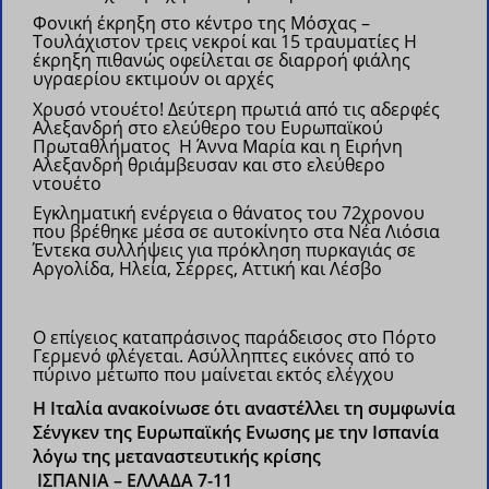
Φονική έκρηξη στο κέντρο της Μόσχας –
Τουλάχιστον τρεις νεκροί και 15 τραυματίες
Η
έκρηξη πιθανώς οφείλεται σε διαρροή φιάλης
υγραερίου εκτιμούν οι αρχές
Χρυσό ντουέτο! Δεύτερη πρωτιά από τις αδερφές
Αλεξανδρή στο ελεύθερο του Ευρωπαϊκού
Πρωταθλήματος
Η Άννα Μαρία και η Ειρήνη
Αλεξανδρή θριάμβευσαν και στο ελεύθερο
ντουέτο
Εγκληματική ενέργεια ο θάνατος του 72χρονου
που βρέθηκε μέσα σε αυτοκίνητο στα Νέα Λιόσια
Έντεκα συλλήψεις για πρόκληση πυρκαγιάς σε
Αργολίδα, Ηλεία, Σέρρες, Αττική και Λέσβο
Ο επίγειος καταπράσινος παράδεισος στο Πόρτο
Γερμενό φλέγεται. Ασύλληπτες εικόνες από το
πύρινο μέτωπο που μαίνεται εκτός ελέγχου
H Ιταλία ανακοίνωσε ότι αναστέλλει τη συμφωνία
Σένγκεν της Ευρωπαϊκής Ενωσης με την Ισπανία
λόγω της μεταναστευτικής κρίσης
ΙΣΠΑΝΙΑ – ΕΛΛΑΔΑ 7-11