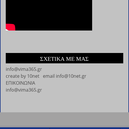
ΣΧΕΤΙΚΑ ΜΕ ΜΑΣ
info@vima365.gr
create by
10net
email
info@10net.gr
ΕΠΙΚΟΙΝΩΝΙΑ
info@vima365.gr