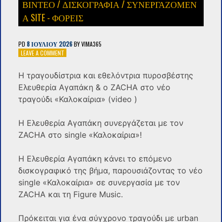
ΒΙΝΤΕΟ
/
ΔΙΣΚΟΓΡΑΦΙΑ
/
ΣΥΝΕΡΓΑΖΟΜΕΝ
Α SITE - ΦΟΡΕΙΣ
PD
8 ΙΟΥΛΊΟΥ 2026
BY
VIMA365
ON
LEAVE A COMMENT
Η
ΤΡΑΓΟΥΔΊΣΤΡΙΑ
Η τραγουδίστρια και εθελόντρια πυροσβέστης
ΚΑΙ
Ελευθερία Αγαπάκη & ο ZACHA στο νέο
ΕΘΕΛΌΝΤΡΙΑ
ΠΥΡΟΣΒΈΣΤΗΣ
τραγούδι «Καλοκαίρια» (video )
ΕΛΕΥΘΕΡΊΑ
ΑΓΑΠΆΚΗ
Η Ελευθερία Αγαπάκη συνεργάζεται με τον
&
Ο
ZACHA στο single «Καλοκαίρια»!
ZACHA
ΣΤΟ
Η Ελευθερία Αγαπάκη κάνει το επόμενο
ΝΈΟ
ΤΡΑΓΟΎΔΙ
δισκογραφικό της βήμα, παρουσιάζοντας το νέο
«ΚΑΛΟΚΑΊΡΙΑ»
single «Καλοκαίρια» σε συνεργασία με τον
(VIDEO
ZACHA και τη Figure Music.
)
Πρόκειται για ένα σύγχρονο τραγούδι με urban