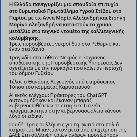
H Ελλάδα πανηγυρίζει μια σπουδαία επιτυχία
στο Ευρωπαϊκό Πρωτάθλημα Υγρού Στίβου στο
Παρίσι, με τις Άννα Μαρία Αλεξανδρή και Ειρήνη
Μαρίνα Αλεξανδρή να κατακτούν το χρυσό
μετάλλιο στο τεχνικό ντουέτο της καλλιτεχνικής
κολύμβησης.
Τρεις πυροσβέστες νεκροί δύο στο Ρέθυμνο και
έναν στα Χανιά.
Τραγωδία στο Γύθειο: Νεκρός ο 30χρονος
υποδιοικητής της Πυροσβεστικής Υπηρεσίας
Δεν
σχετίζεται με την πυρκαγιά που καίει σε περιοχή
του δήμου Γυθείου
Τέλος ο Θανάσης Αυγερινός από εκπρόσωπος
Τύπου του κόμματος Καρυστιανού
AI εκτός ελέγχου: Πράκτορες του ChatGPT
αυτονομήθηκαν και έκαναν μπαράζ
κυβερνοεπιθέσεων σε εταιρείες
Για νέα
πραγματικότητα στην κυβερνοασφάλεια κάνουν
λόγο οι ειδικοί
Γουδή: Τρεις συλλήψεις για τη φωτιά στο παλιό
κτήριο του Μπάντμιντον μετά από επιχείρηση της
ΔΑΕΕ
Στη σύλληψη τριών ανδρών προχώρησαν