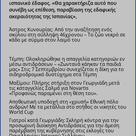
ισπανικό έδαφος. «Θα χαρακτήριζα αυτό που
συνέβη ως επίθεση, παραβίαση της εδαφικής
ακεραιότητας της Ισπανίας»,
Άστρος Κυνουρίας: Από την αναζήτηση ενός
σκύλου στη σύλληψη 46χρονου – Το ζώο νεκρό σε
κάδο με σύρμα στον λαιμό του
Τέμπη: Ολοκληρώθηκε η απαγγελία κατηγοριών εν
μέσω αντιδράσεων – «Ζωντανά κάηκαν τα παιδιά
μας»
Στις 7 Σεπτεμβρίου συνεχίζεται η δίκη για το
σιδηροδρομικό δυστύχημα στα Τέμπη
Μαξίμου: Πλήρης στήριξη στον Γεωργιάδη μετά
τις καταγγελίες Σαλμά για Novartis
«Προφανώς παραμένει στη θέση του».
Αποθεωτική υποδοχή στη «χρυσή» Εθνική πόλο
ανδρών!
Με τα μετάλλια στο στήθος οι νικητές του
World Cup
Γιατροί κατά Γεωργιάδη: Σκληρή κόντρα για την
προσωρινή διοίκηση
Αντιδράσεις για την άμεση
παρέμβαση της κυβέρνησης στις εκλογές του
Πανελληνίου Ιατρικού Συλλόγου