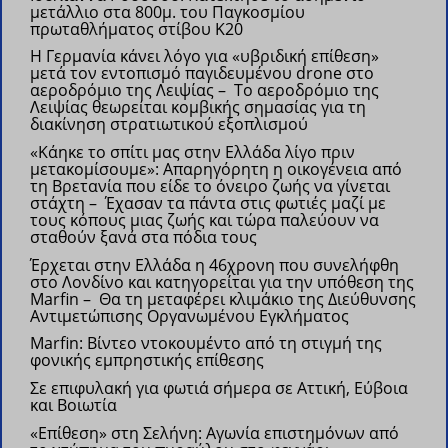
μετάλλιο στα 800μ. του Παγκοσμίου
πρωταθλήματος στίβου Κ20
Η Γερμανία κάνει λόγο για «υβριδική επίθεση»
μετά τον εντοπισμό παγιδευμένου drone στο
αεροδρόμιο της Λειψίας – Το αεροδρόμιο της
Λειψίας θεωρείται κομβικής σημασίας για τη
διακίνηση στρατιωτικού εξοπλισμού
«Κάηκε το σπίτι μας στην Ελλάδα λίγο πριν
μετακομίσουμε»: Απαρηγόρητη η οικογένεια από
τη Βρετανία που είδε το όνειρο ζωής να γίνεται
στάχτη – Έχασαν τα πάντα στις φωτιές μαζί με
τους κόπους μιας ζωής και τώρα παλεύουν να
σταθούν ξανά στα πόδια τους
Έρχεται στην Ελλάδα η 46χρονη που συνελήφθη
στο Λονδίνο και κατηγορείται για την υπόθεση της
Marfin – Θα τη μεταφέρει κλιμάκιο της Διεύθυνσης
Αντιμετώπισης Οργανωμένου Εγκλήματος
Marfin: Βίντεο ντοκουμέντο από τη στιγμή της
φονικής εμπρηστικής επίθεσης
Σε επιφυλακή για φωτιά σήμερα σε Αττική, Εύβοια
και Βοιωτία
«Επίθεση» στη Σελήνη: Αγωνία επιστημόνων από