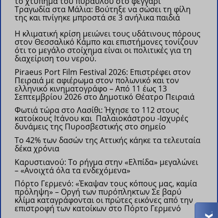
το χτύπημα του πυραύλου στο φεγγάρι
Τραγωδία στα Μάλια: Βούτηξε να σώσει τη φίλη
της και πνίγηκε μπροστά σε 3 ανήλικα παιδιά
Η κλιματική κρίση μειώνει τους υδάτινους πόρους
στον Θεσσαλικό Κάμπο και επιστήμονες τονίζουν
ότι το μεγάλο στοίχημα είναι οι πολιτικές για τη
διαχείριση του νερού.
Piraeus Port Film Festival 2026: Επιστρέφει στον
Πειραιά με αφιέρωμα στον πολωνικό και τον
ελληνικό κινηματογράφο –
Από 11 έως 13
Σεπτεμβρίου 2026 στο Δημοτικό Θέατρο Πειραιά
Φωτιά τώρα στο Λασίθι: Ήχησε το 112 στους
κατοίκους Ιτάνου και Παλαιοκάστρου
-Ισχυρές
δυνάμεις της Πυροσβεστικής στο σημείο
Το 42% των δασών της Αττικής κάηκε τα τελευταία
δέκα χρόνια
Καρυστιανού: Το ρήγμα στην «Ελπίδα» μεγαλώνει
– «Ανοιχτά όλα τα ενδεχόμενα»
Πόρτο Γερμενό: «Έκαψαν τους κόπους μας, καμία
πρόληψη» – Οργή των πυρόπληκτων
Σε βαρύ
κλίμα καταγράφονται οι πρώτες εικόνες από την
επιστροφή των κατοίκων στο Πόρτο Γερμενό