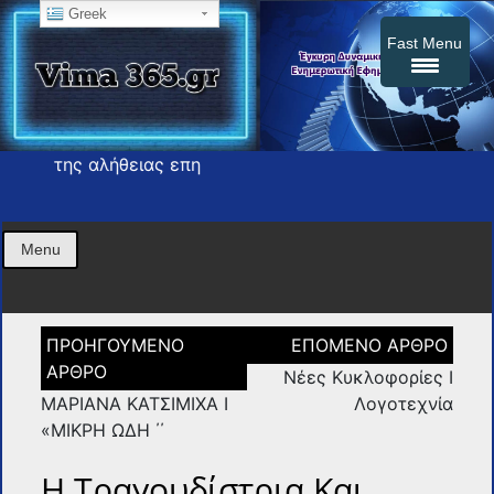
Greek
Fast Menu
ς αλήθειας επη
Η εφημερίδα σας press
vima365
Menu
Πλοήγηση
άρθρων
Νέες Κυκλοφορίες I
ΜΑΡΙΑΝΑ ΚΑΤΣΙΜΙΧΑ Ι
Λογοτεχνία
«ΜΙΚΡΗ ΩΔΗ ΄΄
Η Τραγουδίστρια Και