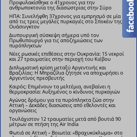
Προφυλακίσθηκε ο 41χρονος για την
ανθρωποκτονία της διασώστριας στην Σύρο
ΗΠΑ: Συνελήφθη 37χρονος για εμπρησμό σε μία
από τις τρεις μεγάλες πυρκαγιές στο Σποκέιν της
Ουάσινγκτον
Διυπουργική σύσκεψη σήμερα υπό τον
Πρωθυπουργό για τις αποζημιώσεις των
πυρόπληκτων
Νέες ρωσικές επιθέσεις στην Ουκρανία: 15 νεκροί
και 27 τραυματίες στην περιοχή του Κιέβου
Διπλωματική κρίση μεταξύ Αργεντινής και
Βραζιλίας: Η Μπραζίλια ζήτησε να αποχωρήσει ο
Αργεντίνος πρεσβευτής
Kαιρός: Επιμένουν τα μελτέμια, ανεβαίνει η
θερμοκρασία: Αυξημένος ο κίνδυνος πυρκαγιών
Αγώνας δρόμου για τα πυρόπληκτα ζώα στην
Αττική – Δεκάδες διασώσεις από εθελοντές και
οργανώσεις
Τουλάχιστον 12 τραυματίες μετά από βουτιά 90
μέτρων σε πτήση της Air India
Φωτιά σε Αττική – Βοιωτία: «Βραχυκύκλωμα» στο