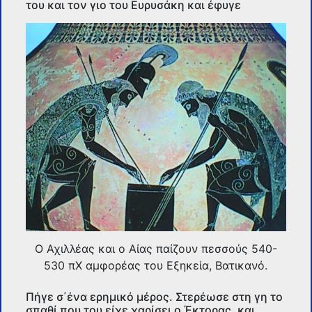
του και τον γιο του Ευρυσάκη και έφυγε
Ο Αχιλλέας και ο Αίας παίζουν πεσσούς 540-
530 πΧ αμφορέας του Εξηκεία, Βατικανό.
Πήγε σ΄ένα ερημικό μέρος. Στερέωσε στη γη το
σπαθί που του είχε χαρίσει ο Έκτορας, και