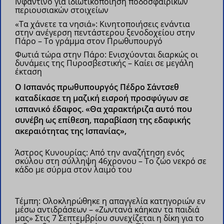
Ινφαντίνο για ιδιωτικοποίηση ποδοσφαιρικών
περιουσιακών στοιχείων
«Τα χάνετε τα νησιά»: Κινητοποιήσεις ενάντια
στην ανέγερση πεντάστερου ξενοδοχείου στην
Πάρο – Το γράμμα στον Πρωθυπουργό
Φωτιά τώρα στην Πάρο: Ενισχύονται διαρκώς οι
δυνάμεις της Πυροσβεστικής – Καίει σε μεγάλη
έκταση
Ο Ισπανός πρωθυπουργός Πέδρο Σάντσεθ
καταδίκασε τη μαζική εισροή προσφύγων σε
ισπανικό έδαφος. «Θα χαρακτήριζα αυτό που
συνέβη ως επίθεση, παραβίαση της εδαφικής
ακεραιότητας της Ισπανίας»,
Άστρος Κυνουρίας: Από την αναζήτηση ενός
σκύλου στη σύλληψη 46χρονου – Το ζώο νεκρό σε
κάδο με σύρμα στον λαιμό του
Τέμπη: Ολοκληρώθηκε η απαγγελία κατηγοριών εν
μέσω αντιδράσεων – «Ζωντανά κάηκαν τα παιδιά
μας»
Στις 7 Σεπτεμβρίου συνεχίζεται η δίκη για το