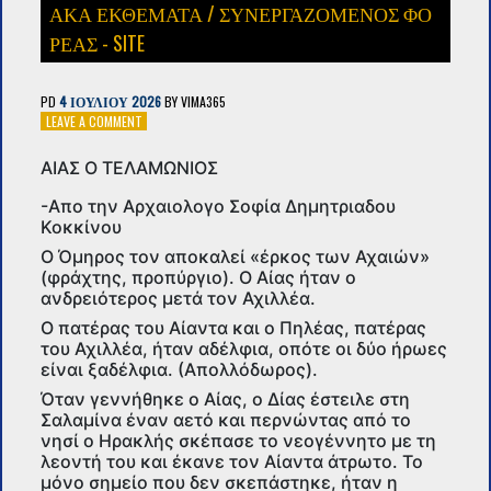
ΑΚΑ ΕΚΘΕΜΑΤΑ
/
ΣΥΝΕΡΓΑΖΌΜΕΝΟΣ ΦΟ
ΡΈΑΣ - SITE
PD
4 ΙΟΥΛΊΟΥ 2026
BY
VIMA365
ON
LEAVE A COMMENT
ΑΙΑΣ
Ο
ΑΙΑΣ Ο ΤΕΛΑΜΩΝΙΟΣ
ΤΕΛΑΜΩΝΙΟΣ
-ΑΠΟ
-Απο την Αρχαιολογο Σοφία Δημητριαδου
ΤΗΝ
Κοκκίνου
ΑΡΧΑΙΟΛΟΓΟ
Ο Όμηρος τον αποκαλεί «έρκος των Αχαιών»
ΣΟΦΊΑ
(φράχτης, προπύργιο). Ο Αίας ήταν ο
ΔΗΜΗΤΡΙΑΔΟΥ
ανδρειότερος μετά τον Αχιλλέα.
ΚΟΚΚΊΝΟΥ
Ο πατέρας του Αίαντα και ο Πηλέας, πατέρας
του Αχιλλέα, ήταν αδέλφια, οπότε οι δύο ήρωες
είναι ξαδέλφια. (Απολλόδωρος).
Όταν γεννήθηκε ο Αίας, ο Δίας έστειλε στη
Σαλαμίνα έναν αετό και περνώντας από το
νησί ο Ηρακλής σκέπασε το νεογέννητο με τη
λεοντή του και έκανε τον Αίαντα άτρωτο. Το
μόνο σημείο που δεν σκεπάστηκε, ήταν η