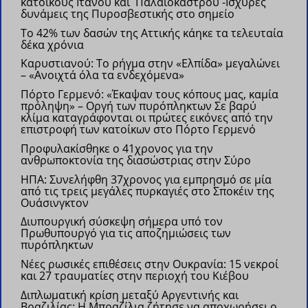
κατοίκους Ιτάνου και Παλαιοκάστρου
-Ισχυρές
δυνάμεις της Πυροσβεστικής στο σημείο
Το 42% των δασών της Αττικής κάηκε τα τελευταία
δέκα χρόνια
Καρυστιανού: Το ρήγμα στην «Ελπίδα» μεγαλώνει
– «Ανοιχτά όλα τα ενδεχόμενα»
Πόρτο Γερμενό: «Έκαψαν τους κόπους μας, καμία
πρόληψη» – Οργή των πυρόπληκτων
Σε βαρύ
κλίμα καταγράφονται οι πρώτες εικόνες από την
επιστροφή των κατοίκων στο Πόρτο Γερμενό
Προφυλακίσθηκε ο 41χρονος για την
ανθρωποκτονία της διασώστριας στην Σύρο
ΗΠΑ: Συνελήφθη 37χρονος για εμπρησμό σε μία
από τις τρεις μεγάλες πυρκαγιές στο Σποκέιν της
Ουάσινγκτον
Διυπουργική σύσκεψη σήμερα υπό τον
Πρωθυπουργό για τις αποζημιώσεις των
πυρόπληκτων
Νέες ρωσικές επιθέσεις στην Ουκρανία: 15 νεκροί
και 27 τραυματίες στην περιοχή του Κιέβου
Διπλωματική κρίση μεταξύ Αργεντινής και
Βραζιλίας: Η Μπραζίλια ζήτησε να αποχωρήσει ο