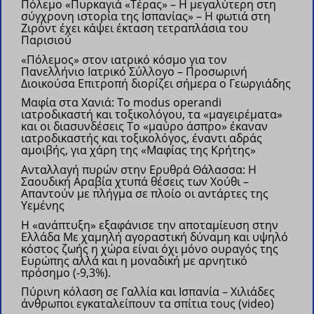
Πόλεμο
«Πυρκαγιά «Τέρας» – Η μεγαλύτερη στη
σύγχρονη ιστορία της Ισπανίας» – Η φωτιά στη
Ζιρόντ έχει κάψει έκταση τετραπλάσια του
Παρισιού
«Πόλεμος» στον ιατρικό κόσμο για τον
Πανελλήνιο Ιατρικό Σύλλογο – Προσωρινή
Διοικούσα Επιτροπή διορίζει σήμερα ο Γεωργιάδης
Μαφία στα Χανιά: Το modus operandi
ιατροδικαστή και τοξικολόγου, τα «μαγειρέματα»
και οι διασυνδέσεις
Το «μαύρο άσπρο» έκαναν
ιατροδικαστής και τοξικολόγος, έναντι αδράς
αμοιβής, για χάρη της «Μαφίας της Κρήτης»
Ανταλλαγή πυρών στην Ερυθρά Θάλασσα: Η
Σαουδική Αραβία χτυπά θέσεις των Χούθι –
Απαντούν με πλήγμα σε πλοίο οι αντάρτες της
Υεμένης
Η «ανάπτυξη» εξαφάνισε την αποταμίευση στην
Ελλάδα Με χαμηλή αγοραστική δύναμη και υψηλό
κόστος ζωής η χώρα είναι όχι μόνο ουραγός της
Ευρώπης αλλά και η μοναδική με αρνητικό
πρόσημο (-9,3%).
Πύρινη κόλαση σε Γαλλία και Ισπανία – Χιλιάδες
άνθρωποι εγκαταλείπουν τα σπίτια τους (video)