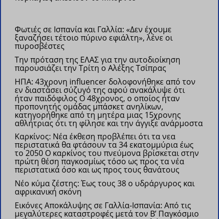
Φωτιές σε Ισπανία και Γαλλία: «Δεν έχουμε
ξαναζήσει τέτοιο πύρινο εφιάλτη», λένε οι
πυροσβέστες
Την πρόταση της ΕΛΑΣ για την αυτοδιοίκηση
παρουσιάζει την Τρίτη ο Αλέξης Τσίπρας
ΗΠΑ: 43χρονη influencer δολοφονήθηκε από τον
εν διαστάσει σύζυγό της αφού ανακάλυψε ότι
ήταν παιδόφιλος
Ο 48χρονος, ο οποίος ήταν
προπονητής ομάδας μπάσκετ ανηλίκων,
κατηγορήθηκε από τη μητέρα μιας 15χρονης
αθλήτριας ότι τη φίλησε και την άγγιξε ανάρμοστα
Καρκίνος: Νέα έκθεση προβλέπει ότι τα νεα
περιστατικά θα φτάσουν τα 34 εκατομμύρια έως
το 2050
Ο καρκίνος του πνεύμονα βρίσκεται στην
πρώτη θέση παγκοσμίως τόσο ως προς τα νέα
περιστατικά όσο και ως προς τους θανάτους
Νέο κύμα ζέστης: Έως τους 38 ο υδράργυρος και
αφρικανική σκόνη
Εικόνες Αποκάλυψης σε Γαλλία-Ισπανία: Από τις
μεγαλύτερες καταστροφές μετά τον Β’ Παγκόσμιο