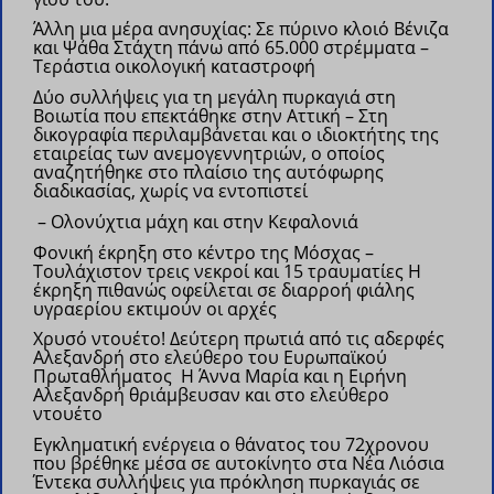
Άλλη μια μέρα ανησυχίας: Σε πύρινο κλοιό Βένιζα
και Ψάθα Στάχτη πάνω από 65.000 στρέμματα –
Τεράστια οικολογική καταστροφή
Δύο συλλήψεις για τη μεγάλη πυρκαγιά στη
Βοιωτία που επεκτάθηκε στην Αττική – Στη
δικογραφία περιλαμβάνεται και ο ιδιοκτήτης της
εταιρείας των ανεμογεννητριών, ο οποίος
αναζητήθηκε στο πλαίσιο της αυτόφωρης
διαδικασίας, χωρίς να εντοπιστεί
– Ολονύχτια μάχη και στην Κεφαλονιά
Φονική έκρηξη στο κέντρο της Μόσχας –
Τουλάχιστον τρεις νεκροί και 15 τραυματίες
Η
έκρηξη πιθανώς οφείλεται σε διαρροή φιάλης
υγραερίου εκτιμούν οι αρχές
Χρυσό ντουέτο! Δεύτερη πρωτιά από τις αδερφές
Αλεξανδρή στο ελεύθερο του Ευρωπαϊκού
Πρωταθλήματος
Η Άννα Μαρία και η Ειρήνη
Αλεξανδρή θριάμβευσαν και στο ελεύθερο
ντουέτο
Εγκληματική ενέργεια ο θάνατος του 72χρονου
που βρέθηκε μέσα σε αυτοκίνητο στα Νέα Λιόσια
Έντεκα συλλήψεις για πρόκληση πυρκαγιάς σε