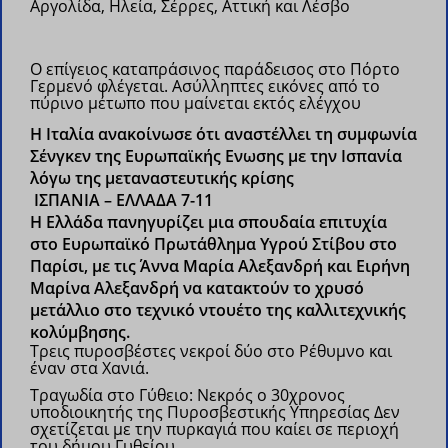
Αργολίδα, Ηλεία, Σέρρες, Αττική και Λέσβο
Ο επίγειος καταπράσινος παράδεισος στο Πόρτο
Γερμενό φλέγεται. Ασύλληπτες εικόνες από το
πύρινο μέτωπο που μαίνεται εκτός ελέγχου
H Ιταλία ανακοίνωσε ότι αναστέλλει τη συμφωνία
Σένγκεν της Ευρωπαϊκής Ενωσης με την Ισπανία
λόγω της μεταναστευτικής κρίσης
ΙΣΠΑΝΙΑ – ΕΛΛΑΔΑ 7-11
H Ελλάδα πανηγυρίζει μια σπουδαία επιτυχία
στο Ευρωπαϊκό Πρωτάθλημα Υγρού Στίβου στο
Παρίσι, με τις Άννα Μαρία Αλεξανδρή και Ειρήνη
Μαρίνα Αλεξανδρή να κατακτούν το χρυσό
μετάλλιο στο τεχνικό ντουέτο της καλλιτεχνικής
κολύμβησης.
Τρεις πυροσβέστες νεκροί δύο στο Ρέθυμνο και
έναν στα Χανιά.
Τραγωδία στο Γύθειο: Νεκρός ο 30χρονος
υποδιοικητής της Πυροσβεστικής Υπηρεσίας
Δεν
σχετίζεται με την πυρκαγιά που καίει σε περιοχή
του δήμου Γυθείου