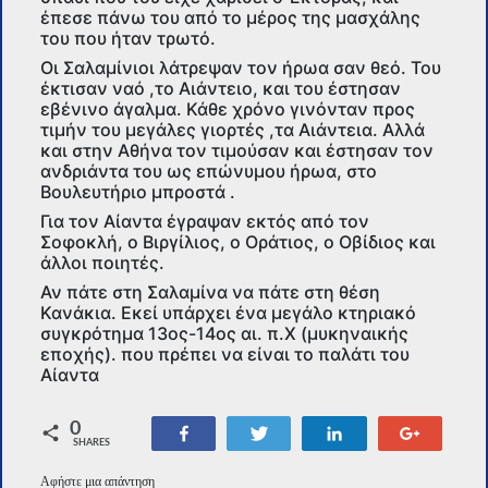
έπεσε πάνω του από το μέρος της μασχάλης
του που ήταν τρωτό.
Οι Σαλαμίνιοι λάτρεψαν τον ήρωα σαν θεό. Του
έκτισαν ναό ,το Αιάντειο, και του έστησαν
εβένινο άγαλμα. Κάθε χρόνο γινόνταν προς
τιμήν του μεγάλες γιορτές ,τα Αιάντεια. Αλλά
και στην Αθήνα τον τιμούσαν και έστησαν τον
ανδριάντα του ως επώνυμου ήρωα, στο
Βουλευτήριο μπροστά .
Για τον Αίαντα έγραψαν εκτός από τον
Σοφοκλή, ο Βιργίλιος, ο Οράτιος, ο Οβίδιος και
άλλοι ποιητές.
Αν πάτε στη Σαλαμίνα να πάτε στη θέση
Κανάκια. Εκεί υπάρχει ένα μεγάλο κτηριακό
συγκρότημα 13ος-14ος αι. π.Χ (μυκηναικής
εποχής). που πρέπει να είναι το παλάτι του
Αίαντα
0
Share
Tweet
Share
+1
SHARES
Αφήστε μια απάντηση