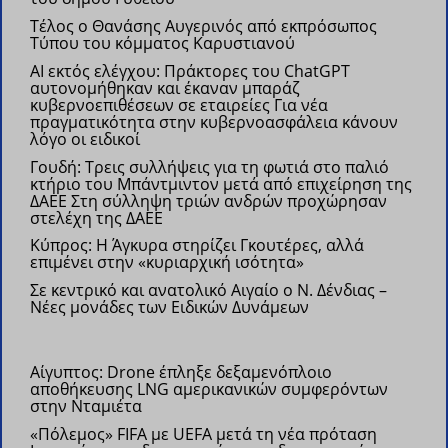
Τέλος ο Θανάσης Αυγερινός από εκπρόσωπος
Τύπου του κόμματος Καρυστιανού
AI εκτός ελέγχου: Πράκτορες του ChatGPT
αυτονομήθηκαν και έκαναν μπαράζ
κυβερνοεπιθέσεων σε εταιρείες
Για νέα
πραγματικότητα στην κυβερνοασφάλεια κάνουν
λόγο οι ειδικοί
Γουδή: Τρεις συλλήψεις για τη φωτιά στο παλιό
κτήριο του Μπάντμιντον μετά από επιχείρηση της
ΔΑΕΕ
Στη σύλληψη τριών ανδρών προχώρησαν
στελέχη της ΔΑΕΕ
Κύπρος: Η Άγκυρα στηρίζει Γκουτέρες, αλλά
επιμένει στην «κυριαρχική ισότητα»
Σε κεντρικό και ανατολικό Αιγαίο ο Ν. Δένδιας –
Νέες μονάδες των Ειδικών Δυνάμεων
Αίγυπτος: Drone έπληξε δεξαμενόπλοιο
αποθήκευσης LNG αμερικανικών συμφερόντων
στην Νταμιέτα
«Πόλεμος» FIFA με UEFA μετά τη νέα πρόταση