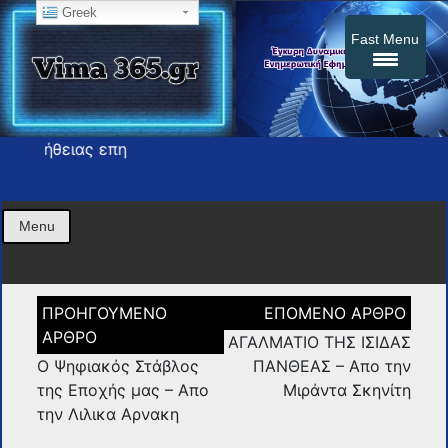
Greek
Fast Menu
Τ
Η εφημερίδα σας press
vima365
Menu
Πλοήγηση
άρθρων
ΑΓΑΛΜΑΤΙΟ ΤΗΣ ΙΣΙΔΑΣ
Ο Ψηφιακός Στάβλος
ΠΑΝΘΕΑΣ – Απο την
της Εποχής μας – Απο
Μιράντα Σκηνίτη
την Λιλικα Αρνακη