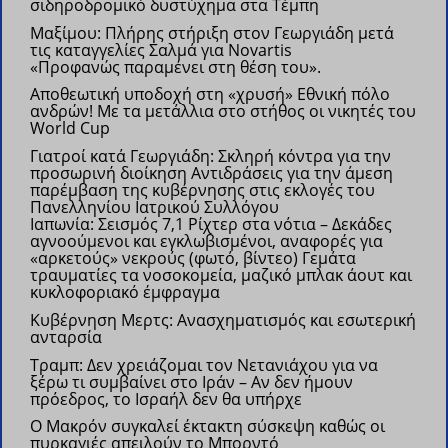
σιδηροδρομικό δυστύχημα στα Τέμπη
Μαξίμου: Πλήρης στήριξη στον Γεωργιάδη μετά
τις καταγγελίες Σαλμά για Novartis
«Προφανώς παραμένει στη θέση του».
Αποθεωτική υποδοχή στη «χρυσή» Εθνική πόλο
ανδρών!
Με τα μετάλλια στο στήθος οι νικητές του
World Cup
Γιατροί κατά Γεωργιάδη: Σκληρή κόντρα για την
προσωρινή διοίκηση
Αντιδράσεις για την άμεση
παρέμβαση της κυβέρνησης στις εκλογές του
Πανελληνίου Ιατρικού Συλλόγου
Ιαπωνία: Σεισμός 7,1 Ρίχτερ στα νότια – Δεκάδες
αγνοούμενοι και εγκλωβισμένοι, αναφορές για
«αρκετούς» νεκρούς (φωτό, βίντεο)
Γεμάτα
τραυματίες τα νοσοκομεία, μαζικό μπλακ άουτ και
κυκλοφοριακό έμφραγμα
Kυβέρνηση Μερτς: Ανασχηματισμός και εσωτερική
ανταρσία
Τραμπ: Δεν χρειάζομαι τον Νετανιάχου για να
ξέρω τι συμβαίνει στο Ιράν – Αν δεν ήμουν
πρόεδρος, το Ισραήλ δεν θα υπήρχε
Ο Μακρόν συγκαλεί έκτακτη σύσκεψη καθώς οι
πυρκαγιές απειλούν το Μπορντό