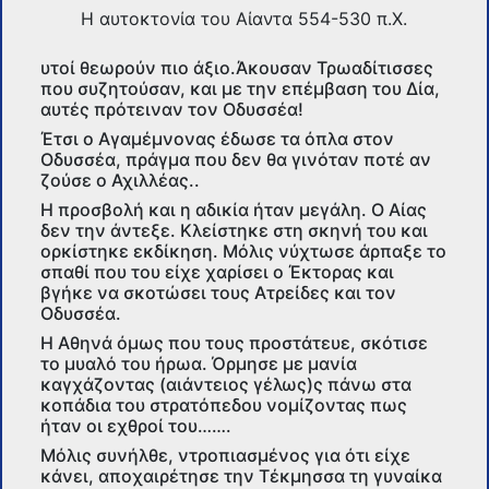
Η αυτοκτονία του Αίαντα 554-530 π.Χ.
υτοί θεωρούν πιο άξιο.Άκουσαν Τρωαδίτισσες
που συζητούσαν, και με την επέμβαση του Δία,
αυτές πρότειναν τον Οδυσσέα!
Έτσι ο Αγαμέμνονας έδωσε τα όπλα στον
Οδυσσέα, πράγμα που δεν θα γινόταν ποτέ αν
ζούσε ο Αχιλλέας..
Η προσβολή και η αδικία ήταν μεγάλη. Ο Αίας
δεν την άντεξε. Κλείστηκε στη σκηνή του και
ορκίστηκε εκδίκηση. Μόλις νύχτωσε άρπαξε το
σπαθί που του είχε χαρίσει ο Έκτορας και
βγήκε να σκοτώσει τους Ατρείδες και τον
Οδυσσέα.
Η Αθηνά όμως που τους προστάτευε, σκότισε
το μυαλό του ήρωα. Όρμησε με μανία
καγχάζοντας (αιάντειος γέλως)ς πάνω στα
κοπάδια του στρατόπεδου νομίζοντας πως
ήταν οι εχθροί του…….
Μόλις συνήλθε, ντροπιασμένος για ότι είχε
κάνει, αποχαιρέτησε την Τέκμησσα τη γυναίκα