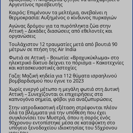
Αργεντίνος πρεσβευτής
Kαιρός: Επιμένουν τα μελτέμια, ανεβαίνει η
θερμοκρασία: Αυξημένος ο κίνδυνος πυρκαγιών
Αγώνας δρόμου για τα πυρόπληκτα ζώα στην
Αττική – Δεκάδες διασώσεις από εθελοντές και
οργανώσεις
Τουλάχιστον 12 τραυματίες μετά από βουτιά 90
μέτρων σε πτήση της Air India
Φωτιά σε Αττική – Βοιωτία: «Βραχυκύκλωμα» στο
ηλεκτρικό δίκτυο δείχνει το πόρισμα – Κακοτεχνίες
και κατασκευαστικές αστοχίες
Γαζα: Μαζική κηδεία για 112 θύματα ισραηλινού
βομβαρδισμού που έγινε το 2023
Χωρίς ενεργό μέτωπο η μεγάλη φωτιά στη Δυτική
Αττική – Συνεχίζονται οι επιχειρήσεις στα
καπνογόνα σημεία, φόβοι για αναζωπυρώσεις
Στην ιατροδικαστική εξέταση στρέφονται πλέον
όλα τα βλέμματα για την υπόθεση που έχει
συγκλονίσει τον Μυστρά, όπου η σορός ενός
90χρονου εντοπίστηκε μέσα σε καταψύκτη στο
υπόγειο ξενοδοχείου ιδιοκτησίας του 55χρονου
γιου του.