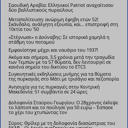
Σαουδική Αραβία: Eλληνικοί Patriot αναχαίτισαν
δύο βαλλιστικούς πυραύλους
Μεταπολίτευση: ανώριμη έφηβη ετών 52!
Σκάνδαλα, ανάλγητη εξουσία, και… επιστροφή στη
10ετία του ‘50
«Στέγνωσε» ο Δούναβης: Σε ιστορικά χαμηλά η
στάθμη του ποταμού
Εμφανίστηκε μέχρι και ναυάγιο του 1937!
Ακόμα και σήμερα, 3,5 χρόνια μετά την τραγωδία
των Τεμπών με τα 57 θύματα, δεν λειτουργεί σε
κανένα σημείο του δικτύου το ETCS
Συγκινητικές εκδηλώσεις μνήμης για τα θύματα
της πυρκαγιάς στο Μάτι με τρισάγιο και πεζοπορία
Ανησυχία για τις πυρκαγιές στην Κεντρική
Μακεδονία: 51 συμβάντα σε 24 ώρες
Δολοφονία Σταύρου Γεωργίου: Ο 28χρονος έκλεψε
το λάπτοπ και το πούλησε για 50 ευρώ – Έσπασε
το χέρι του χτυπώντας τον
Σύρος: Θρίλερ με τη δολοφονία διασώστριας του