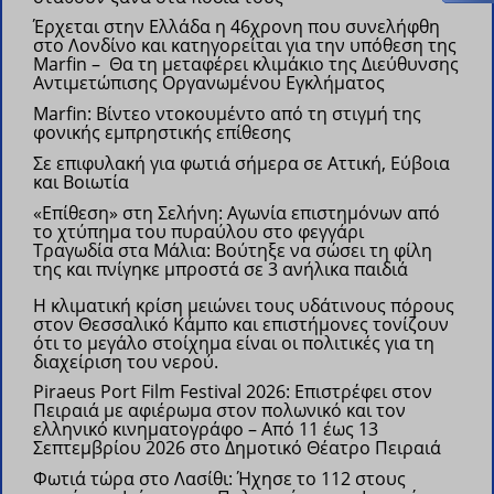
Έρχεται στην Ελλάδα η 46χρονη που συνελήφθη
στο Λονδίνο και κατηγορείται για την υπόθεση της
Marfin – Θα τη μεταφέρει κλιμάκιο της Διεύθυνσης
Αντιμετώπισης Οργανωμένου Εγκλήματος
Marfin: Βίντεο ντοκουμέντο από τη στιγμή της
φονικής εμπρηστικής επίθεσης
Σε επιφυλακή για φωτιά σήμερα σε Αττική, Εύβοια
και Βοιωτία
«Επίθεση» στη Σελήνη: Αγωνία επιστημόνων από
το χτύπημα του πυραύλου στο φεγγάρι
Τραγωδία στα Μάλια: Βούτηξε να σώσει τη φίλη
της και πνίγηκε μπροστά σε 3 ανήλικα παιδιά
Η κλιματική κρίση μειώνει τους υδάτινους πόρους
στον Θεσσαλικό Κάμπο και επιστήμονες τονίζουν
ότι το μεγάλο στοίχημα είναι οι πολιτικές για τη
διαχείριση του νερού.
Piraeus Port Film Festival 2026: Επιστρέφει στον
Πειραιά με αφιέρωμα στον πολωνικό και τον
ελληνικό κινηματογράφο –
Από 11 έως 13
Σεπτεμβρίου 2026 στο Δημοτικό Θέατρο Πειραιά
Φωτιά τώρα στο Λασίθι: Ήχησε το 112 στους