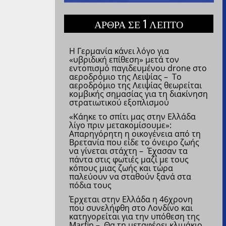
ΑΡΘΡΑ ΣΕ 1 ΛΕΠΤΟ
Η Γερμανία κάνει λόγο για
«υβριδική επίθεση» μετά τον
εντοπισμό παγιδευμένου drone στο
αεροδρόμιο της Λειψίας – Το
αεροδρόμιο της Λειψίας θεωρείται
κομβικής σημασίας για τη διακίνηση
στρατιωτικού εξοπλισμού
«Κάηκε το σπίτι μας στην Ελλάδα
λίγο πριν μετακομίσουμε»:
Απαρηγόρητη η οικογένεια από τη
Βρετανία που είδε το όνειρο ζωής
να γίνεται στάχτη – Έχασαν τα
πάντα στις φωτιές μαζί με τους
κόπους μιας ζωής και τώρα
παλεύουν να σταθούν ξανά στα
πόδια τους
Έρχεται στην Ελλάδα η 46χρονη
που συνελήφθη στο Λονδίνο και
κατηγορείται για την υπόθεση της
Marfin – Θα τη μεταφέρει κλιμάκιο