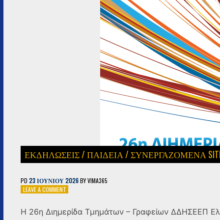
ΕΚΔΗΛΩΣΕΙΣ
/
ΠΑΙΔΕΊΑ
/
ΣΥΝΕΡΓΑΖΟΜΕΝΑ SITE
PD
23 ΙΟΥΝΊΟΥ 2026
BY
VIMA365
ON
LEAVE A COMMENT
Η
26Η
Η 26η Διημερίδα Τμημάτων – Γραφείων ΔΔΗΣΕΕΠ Ελ
ΔΙΗΜΕΡΊΔΑ