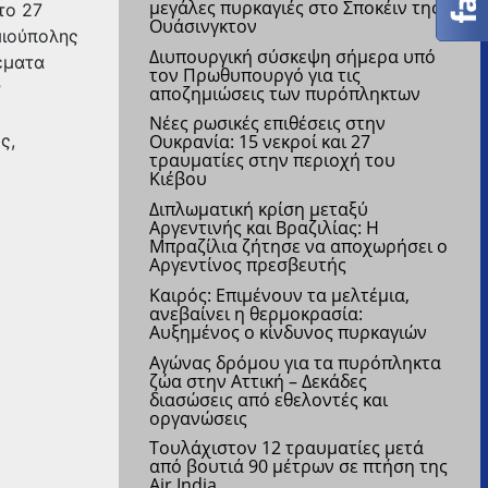
μεγάλες πυρκαγιές στο Σποκέιν της
το 27
Ουάσινγκτον
μιούπολης
Διυπουργική σύσκεψη σήμερα υπό
έματα
τον Πρωθυπουργό για τις
ν
αποζημιώσεις των πυρόπληκτων
Νέες ρωσικές επιθέσεις στην
ς,
Ουκρανία: 15 νεκροί και 27
τραυματίες στην περιοχή του
Κιέβου
Διπλωματική κρίση μεταξύ
Αργεντινής και Βραζιλίας: Η
Μπραζίλια ζήτησε να αποχωρήσει ο
Αργεντίνος πρεσβευτής
Kαιρός: Επιμένουν τα μελτέμια,
ανεβαίνει η θερμοκρασία:
Αυξημένος ο κίνδυνος πυρκαγιών
Αγώνας δρόμου για τα πυρόπληκτα
ζώα στην Αττική – Δεκάδες
διασώσεις από εθελοντές και
οργανώσεις
Τουλάχιστον 12 τραυματίες μετά
από βουτιά 90 μέτρων σε πτήση της
Air India