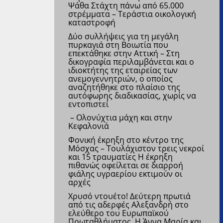
Ψάθα Στάχτη πάνω από 65.000
στρέμματα – Τεράστια οικολογική
καταστροφή
Δύο συλλήψεις για τη μεγάλη
πυρκαγιά στη Βοιωτία που
επεκτάθηκε στην Αττική – Στη
δικογραφία περιλαμβάνεται και ο
ιδιοκτήτης της εταιρείας των
ανεμογεννητριών, ο οποίος
αναζητήθηκε στο πλαίσιο της
αυτόφωρης διαδικασίας, χωρίς να
εντοπιστεί
– Ολονύχτια μάχη και στην
Κεφαλονιά
Φονική έκρηξη στο κέντρο της
Μόσχας – Τουλάχιστον τρεις νεκροί
και 15 τραυματίες
Η έκρηξη
πιθανώς οφείλεται σε διαρροή
φιάλης υγραερίου εκτιμούν οι
αρχές
Χρυσό ντουέτο! Δεύτερη πρωτιά
από τις αδερφές Αλεξανδρή στο
ελεύθερο του Ευρωπαϊκού
Πρωταθλήματος
Η Άννα Μαρία και