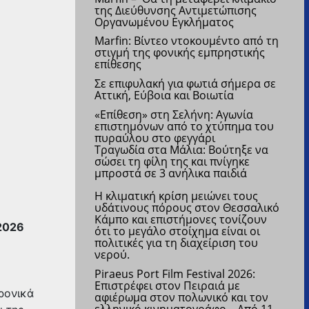
της Διεύθυνσης Αντιμετώπισης
Οργανωμένου Εγκλήματος
Marfin: Βίντεο ντοκουμέντο από τη
στιγμή της φονικής εμπρηστικής
επίθεσης
Σε επιφυλακή για φωτιά σήμερα σε
Αττική, Εύβοια και Βοιωτία
«Επίθεση» στη Σελήνη: Αγωνία
επιστημόνων από το χτύπημα του
πυραύλου στο φεγγάρι
Τραγωδία στα Μάλια: Βούτηξε να
σώσει τη φίλη της και πνίγηκε
μπροστά σε 3 ανήλικα παιδιά
Η κλιματική κρίση μειώνει τους
υδάτινους πόρους στον Θεσσαλικό
Κάμπο και επιστήμονες τονίζουν
2026
ότι το μεγάλο στοίχημα είναι οι
πολιτικές για τη διαχείριση του
νερού.
Piraeus Port Film Festival 2026:
Επιστρέφει στον Πειραιά με
ρονικά
αφιέρωμα στον πολωνικό και τον
ελληνικό κινηματογράφο –
Από 11