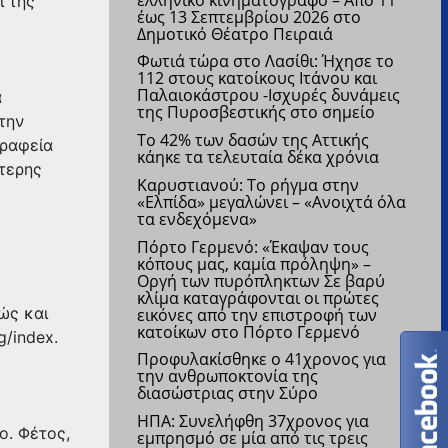
ι της
έως 13 Σεπτεμβρίου 2026 στο
Δημοτικό Θέατρο Πειραιά
Φωτιά τώρα στο Λασίθι: Ήχησε το
112 στους κατοίκους Ιτάνου και
Παλαιοκάστρου
-Ισχυρές δυνάμεις
α
της Πυροσβεστικής στο σημείο
την
Το 42% των δασών της Αττικής
γραφεία
κάηκε τα τελευταία δέκα χρόνια
τερης
Καρυστιανού: Το ρήγμα στην
«Ελπίδα» μεγαλώνει – «Ανοιχτά όλα
τα ενδεχόμενα»
Πόρτο Γερμενό: «Έκαψαν τους
κόπους μας, καμία πρόληψη» –
Οργή των πυρόπληκτων
Σε βαρύ
κλίμα καταγράφονται οι πρώτες
ώς και
εικόνες από την επιστροφή των
κατοίκων στο Πόρτο Γερμενό
g/index.
Προφυλακίσθηκε ο 41χρονος για
την ανθρωποκτονία της
διασώστριας στην Σύρο
ΗΠΑ: Συνελήφθη 37χρονος για
ο. Φέτος,
εμπρησμό σε μία από τις τρεις