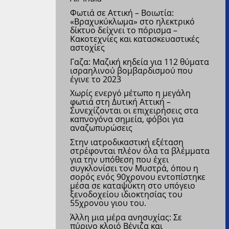
Φωτιά σε Αττική – Βοιωτία:
«Βραχυκύκλωμα» στο ηλεκτρικό
δίκτυο δείχνει το πόρισμα –
Κακοτεχνίες και κατασκευαστικές
αστοχίες
Γαζα: Μαζική κηδεία για 112 θύματα
ισραηλινού βομβαρδισμού που
έγινε το 2023
Χωρίς ενεργό μέτωπο η μεγάλη
φωτιά στη Δυτική Αττική –
Συνεχίζονται οι επιχειρήσεις στα
καπνογόνα σημεία, φόβοι για
αναζωπυρώσεις
Στην ιατροδικαστική εξέταση
στρέφονται πλέον όλα τα βλέμματα
για την υπόθεση που έχει
συγκλονίσει τον Μυστρά, όπου η
σορός ενός 90χρονου εντοπίστηκε
μέσα σε καταψύκτη στο υπόγειο
ξενοδοχείου ιδιοκτησίας του
55χρονου γιου του.
Άλλη μια μέρα ανησυχίας: Σε
πύρινο κλοιό Βένιζα και