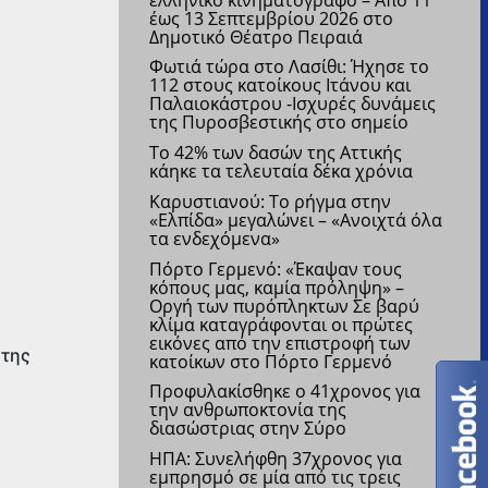
έως 13 Σεπτεμβρίου 2026 στο
Δημοτικό Θέατρο Πειραιά
Φωτιά τώρα στο Λασίθι: Ήχησε το
112 στους κατοίκους Ιτάνου και
Παλαιοκάστρου
-Ισχυρές δυνάμεις
της Πυροσβεστικής στο σημείο
Το 42% των δασών της Αττικής
κάηκε τα τελευταία δέκα χρόνια
Καρυστιανού: Το ρήγμα στην
«Ελπίδα» μεγαλώνει – «Ανοιχτά όλα
τα ενδεχόμενα»
Πόρτο Γερμενό: «Έκαψαν τους
κόπους μας, καμία πρόληψη» –
Οργή των πυρόπληκτων
Σε βαρύ
κλίμα καταγράφονται οι πρώτες
εικόνες από την επιστροφή των
 της
κατοίκων στο Πόρτο Γερμενό
Προφυλακίσθηκε ο 41χρονος για
την ανθρωποκτονία της
διασώστριας στην Σύρο
ΗΠΑ: Συνελήφθη 37χρονος για
εμπρησμό σε μία από τις τρεις