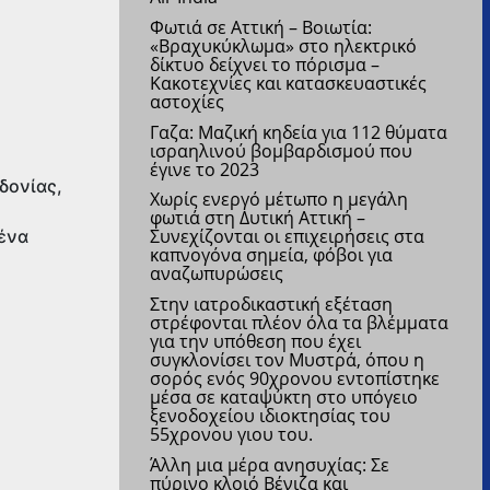
Φωτιά σε Αττική – Βοιωτία:
«Βραχυκύκλωμα» στο ηλεκτρικό
δίκτυο δείχνει το πόρισμα –
Κακοτεχνίες και κατασκευαστικές
αστοχίες
Γαζα: Μαζική κηδεία για 112 θύματα
ισραηλινού βομβαρδισμού που
έγινε το 2023
δονίας,
Χωρίς ενεργό μέτωπο η μεγάλη
φωτιά στη Δυτική Αττική –
Συνεχίζονται οι επιχειρήσεις στα
 ένα
καπνογόνα σημεία, φόβοι για
αναζωπυρώσεις
Στην ιατροδικαστική εξέταση
στρέφονται πλέον όλα τα βλέμματα
για την υπόθεση που έχει
συγκλονίσει τον Μυστρά, όπου η
σορός ενός 90χρονου εντοπίστηκε
μέσα σε καταψύκτη στο υπόγειο
ξενοδοχείου ιδιοκτησίας του
55χρονου γιου του.
Άλλη μια μέρα ανησυχίας: Σε
πύρινο κλοιό Βένιζα και