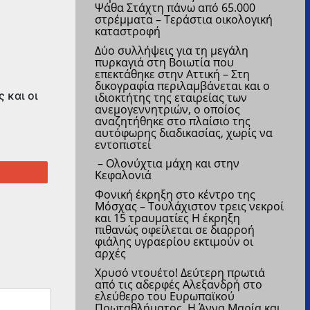
Ψάθα Στάχτη πάνω από 65.000
στρέμματα – Τεράστια οικολογική
καταστροφή
Δύο συλλήψεις για τη μεγάλη
πυρκαγιά στη Βοιωτία που
επεκτάθηκε στην Αττική – Στη
δικογραφία περιλαμβάνεται και ο
 και οι
ιδιοκτήτης της εταιρείας των
ανεμογεννητριών, ο οποίος
αναζητήθηκε στο πλαίσιο της
αυτόφωρης διαδικασίας, χωρίς να
εντοπιστεί
– Ολονύχτια μάχη και στην
1
Κεφαλονιά
Φονική έκρηξη στο κέντρο της
Μόσχας – Τουλάχιστον τρεις νεκροί
και 15 τραυματίες
Η έκρηξη
πιθανώς οφείλεται σε διαρροή
φιάλης υγραερίου εκτιμούν οι
αρχές
Χρυσό ντουέτο! Δεύτερη πρωτιά
από τις αδερφές Αλεξανδρή στο
ελεύθερο του Ευρωπαϊκού
Πρωταθλήματος
Η Άννα Μαρία και