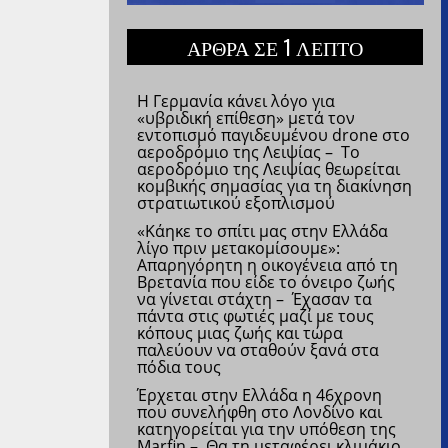
ΑΡΘΡΑ ΣΕ 1 ΛΕΠΤΟ
Η Γερμανία κάνει λόγο για
«υβριδική επίθεση» μετά τον
εντοπισμό παγιδευμένου drone στο
αεροδρόμιο της Λειψίας – Το
αεροδρόμιο της Λειψίας θεωρείται
κομβικής σημασίας για τη διακίνηση
στρατιωτικού εξοπλισμού
«Κάηκε το σπίτι μας στην Ελλάδα
λίγο πριν μετακομίσουμε»:
Απαρηγόρητη η οικογένεια από τη
Βρετανία που είδε το όνειρο ζωής
να γίνεται στάχτη – Έχασαν τα
πάντα στις φωτιές μαζί με τους
κόπους μιας ζωής και τώρα
παλεύουν να σταθούν ξανά στα
πόδια τους
Έρχεται στην Ελλάδα η 46χρονη
που συνελήφθη στο Λονδίνο και
κατηγορείται για την υπόθεση της
Marfin – Θα τη μεταφέρει κλιμάκιο