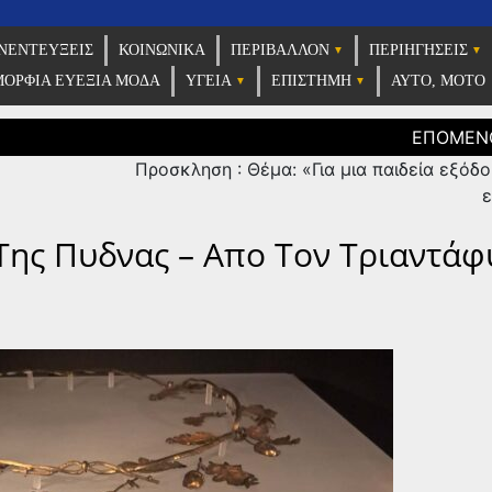
ρίδα σας press
ΝΕΝΤΕΎΞΕΙΣ
ΚΟΙΝΩΝΙΚΑ
ΠΕΡΙΒΑΛΛΟΝ
ΠΕΡΙΗΓΗΣΕΙΣ
ima365
ΟΡΦΙΑ ΕΥΕΞΙΑ ΜΟΔΑ
ΥΓΕΙΑ
ΕΠΙΣΤΗΜΗ
ΑΥΤΟ, ΜΟΤΟ
Προσκληση : Θέμα: «Για μια παιδεία εξόδ
ε
Της Πυδνας – Απο Τον Τριαντάφ