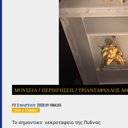
ΜΟΥΣΕΊΑ
/
ΠΕΡΙΗΓΗΣΕΙΣ
/
ΤΡΙΑΝΤΑΦΥΛΛΟΣ Α
PD
3 ΜΑΡΤΊΟΥ 2026
BY
VIMA365
ON
LEAVE A COMMENT
ΤΟ
ΣΗΜΑΝΤΙΚΟ
Το σημαντικο νεκροταφείο της Πυδνας
ΝΕΚΡΟΤΑΦΕΊΟ