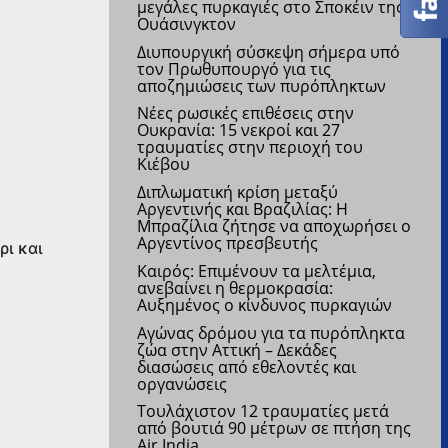
μεγάλες πυρκαγιές στο Σποκέιν της
Ουάσινγκτον
Διυπουργική σύσκεψη σήμερα υπό
τον Πρωθυπουργό για τις
αποζημιώσεις των πυρόπληκτων
Νέες ρωσικές επιθέσεις στην
Ουκρανία: 15 νεκροί και 27
τραυματίες στην περιοχή του
Κιέβου
Διπλωματική κρίση μεταξύ
Αργεντινής και Βραζιλίας: Η
Μπραζίλια ζήτησε να αποχωρήσει ο
Αργεντίνος πρεσβευτής
ρι και
Kαιρός: Επιμένουν τα μελτέμια,
ανεβαίνει η θερμοκρασία:
Αυξημένος ο κίνδυνος πυρκαγιών
Αγώνας δρόμου για τα πυρόπληκτα
ζώα στην Αττική – Δεκάδες
διασώσεις από εθελοντές και
οργανώσεις
Τουλάχιστον 12 τραυματίες μετά
από βουτιά 90 μέτρων σε πτήση της
Air India