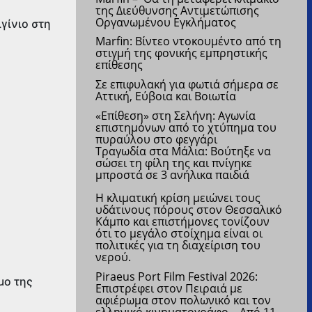
της Διεύθυνσης Αντιμετώπισης
Οργανωμένου Εγκλήματος
γίνιο στη
Marfin: Βίντεο ντοκουμέντο από τη
στιγμή της φονικής εμπρηστικής
επίθεσης
Σε επιφυλακή για φωτιά σήμερα σε
Αττική, Εύβοια και Βοιωτία
«Επίθεση» στη Σελήνη: Αγωνία
επιστημόνων από το χτύπημα του
πυραύλου στο φεγγάρι
Τραγωδία στα Μάλια: Βούτηξε να
σώσει τη φίλη της και πνίγηκε
μπροστά σε 3 ανήλικα παιδιά
Η κλιματική κρίση μειώνει τους
υδάτινους πόρους στον Θεσσαλικό
Κάμπο και επιστήμονες τονίζουν
ότι το μεγάλο στοίχημα είναι οι
πολιτικές για τη διαχείριση του
νερού.
Piraeus Port Film Festival 2026:
μο της
Επιστρέφει στον Πειραιά με
αφιέρωμα στον πολωνικό και τον
ελληνικό κινηματογράφο –
Από 11