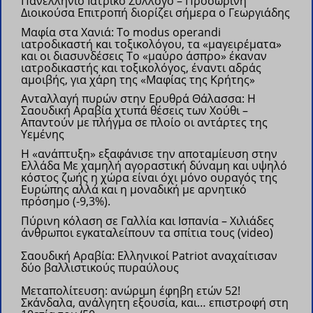
Πανελλήνιο Ιατρικό Σύλλογο – Προσωρινή
Διοικούσα Επιτροπή διορίζει σήμερα ο Γεωργιάδης
Μαφία στα Χανιά: Το modus operandi
ιατροδικαστή και τοξικολόγου, τα «μαγειρέματα»
και οι διασυνδέσεις
Το «μαύρο άσπρο» έκαναν
ιατροδικαστής και τοξικολόγος, έναντι αδράς
αμοιβής, για χάρη της «Μαφίας της Κρήτης»
Ανταλλαγή πυρών στην Ερυθρά Θάλασσα: Η
Σαουδική Αραβία χτυπά θέσεις των Χούθι –
Απαντούν με πλήγμα σε πλοίο οι αντάρτες της
Υεμένης
Η «ανάπτυξη» εξαφάνισε την αποταμίευση στην
Ελλάδα Με χαμηλή αγοραστική δύναμη και υψηλό
κόστος ζωής η χώρα είναι όχι μόνο ουραγός της
Ευρώπης αλλά και η μοναδική με αρνητικό
πρόσημο (-9,3%).
Πύρινη κόλαση σε Γαλλία και Ισπανία – Χιλιάδες
άνθρωποι εγκαταλείπουν τα σπίτια τους (video)
Σαουδική Αραβία: Eλληνικοί Patriot αναχαίτισαν
δύο βαλλιστικούς πυραύλους
Μεταπολίτευση: ανώριμη έφηβη ετών 52!
Σκάνδαλα, ανάλγητη εξουσία, και… επιστροφή στη