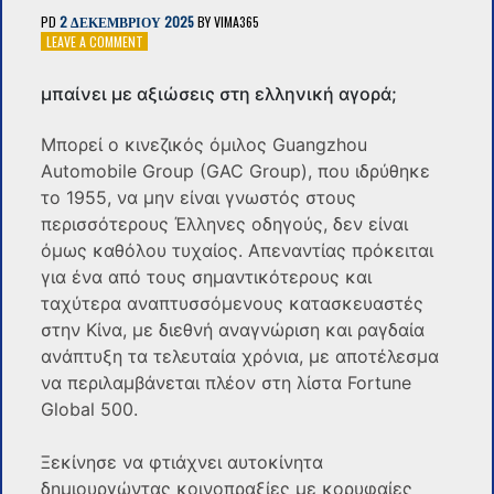
PD
2 ΔΕΚΕΜΒΡΊΟΥ 2025
BY
VIMA365
ON
LEAVE A COMMENT
ΠΟΙΟΣ
ΕΊΝΑΙ
μπαίνει με αξιώσεις στη ελληνική αγορά;
Ο
«ΚΟΛΟΣΣΌΣ»
ΑΠΌ
Μπορεί ο κινεζικός όμιλος Guangzhou
ΤΗΝ
Automobile Group (GAC Group), που ιδρύθηκε
ΚΊΝΑ
το 1955, να μην είναι γνωστός στους
ΠΟΥ
ΜΠΑΊΝΕΙ
περισσότερους Έλληνες οδηγούς, δεν είναι
ΜΕ
όμως καθόλου τυχαίος. Απεναντίας πρόκειται
ΑΞΙΏΣΕΙΣ
για ένα από τους σημαντικότερους και
ΣΤΗ
ΕΛΛΗΝΙΚΉ
ταχύτερα αναπτυσσόμενους κατασκευαστές
ΑΓΟΡΆ;
στην Κίνα, με διεθνή αναγνώριση και ραγδαία
ανάπτυξη τα τελευταία χρόνια, με αποτέλεσμα
να περιλαμβάνεται πλέον στη λίστα Fortune
Global 500.
Ξεκίνησε να φτιάχνει αυτοκίνητα
δημιουργώντας κοινοπραξίες με κορυφαίες