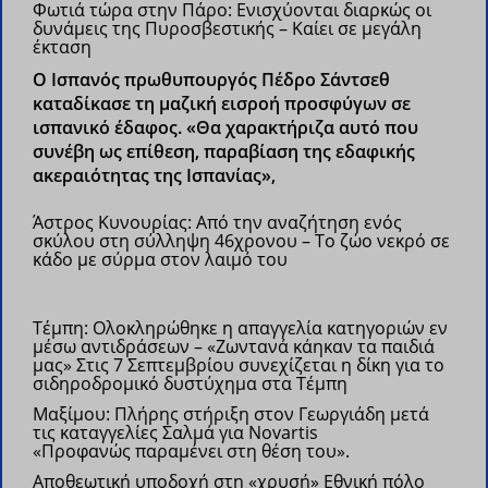
Φωτιά τώρα στην Πάρο: Ενισχύονται διαρκώς οι
δυνάμεις της Πυροσβεστικής – Καίει σε μεγάλη
έκταση
Ο Ισπανός πρωθυπουργός Πέδρο Σάντσεθ
καταδίκασε τη μαζική εισροή προσφύγων σε
ισπανικό έδαφος. «Θα χαρακτήριζα αυτό που
συνέβη ως επίθεση, παραβίαση της εδαφικής
ακεραιότητας της Ισπανίας»,
Άστρος Κυνουρίας: Από την αναζήτηση ενός
σκύλου στη σύλληψη 46χρονου – Το ζώο νεκρό σε
κάδο με σύρμα στον λαιμό του
Τέμπη: Ολοκληρώθηκε η απαγγελία κατηγοριών εν
μέσω αντιδράσεων – «Ζωντανά κάηκαν τα παιδιά
μας»
Στις 7 Σεπτεμβρίου συνεχίζεται η δίκη για το
σιδηροδρομικό δυστύχημα στα Τέμπη
Μαξίμου: Πλήρης στήριξη στον Γεωργιάδη μετά
τις καταγγελίες Σαλμά για Novartis
«Προφανώς παραμένει στη θέση του».
Αποθεωτική υποδοχή στη «χρυσή» Εθνική πόλο