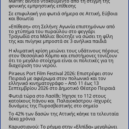
Marfin: Βίντεο ντοκουμέντο από τη στιγμή της
φονικής εμπρηστικής επίθεσης
Σε επιφυλακή για φωτιά σήμερα σε Αττική, Εύβοια
και Βοιωτία
«Επίθεση» στη Σελήνη: Αγωνία επιστημόνων από
το χτύπημα του πυραύλου στο φεγγάρι
Τραγωδία στα Μάλια: Βούτηξε να σώσει τη φίλη
της και πνίγηκε μπροστά σε 3 ανήλικα παιδιά
Η κλιματική κρίση μειώνει τους υδάτινους πόρους
στον Θεσσαλικό Κάμπο και επιστήμονες τονίζουν
ότι το μεγάλο στοίχημα είναι οι πολιτικές για τη
διαχείριση του νερού.
Piraeus Port Film Festival 2026: Επιστρέφει στον
Πειραιά με αφιέρωμα στον πολωνικό και τον
ελληνικό κινηματογράφο –
Από 11 έως 13
Σεπτεμβρίου 2026 στο Δημοτικό Θέατρο Πειραιά
Φωτιά τώρα στο Λασίθι: Ήχησε το 112 στους
κατοίκους Ιτάνου και Παλαιοκάστρου
-Ισχυρές
δυνάμεις της Πυροσβεστικής στο σημείο
Το 42% των δασών της Αττικής κάηκε τα τελευταία
δέκα χρόνια
Καρυστιανού: Το ρήγμα στην «Ελπίδα» μεγαλώνει