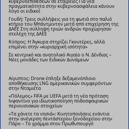
κυβερνοεπιθέσεων σε εταιρείες
Για νέα
πραγματικότητα στην κυβερνοασφάλεια κάνουν
λόγο οι ειδικοί
Γουδή: Τρεις συλλήψεις για τη φωτιά στο παλιό
κτήριο του Μπάντμιντον μετά από επιχείρηση της
ΔΑΕΕ
Στη σύλληψη τριών ανδρών προχώρησαν
στελέχη της ΔΑΕΕ
Κύπρος: Η Άγκυρα στηρίζει Γκουτέρες, αλλά
επιμένει στην «κυριαρχική ισότητα»
Σε κεντρικό και ανατολικό Αιγαίο ο Ν. Δένδιας –
Νέες μονάδες των Ειδικών Δυνάμεων
Αίγυπτος: Drone έπληξε δεξαμενόπλοιο
αποθήκευσης LNG αμερικανικών συμφερόντων
στην Νταμιέτα
«Πόλεμος» FIFA με UEFA μετά τη νέα πρόταση
Ινφαντίνο για ιδιωτικοποίηση ποδοσφαιρικών
περιουσιακών στοιχείων
«Τα χάνετε τα νησιά»: Κινητοποιήσεις ενάντια
στην ανέγερση πεντάστερου ξενοδοχείου στην
Πάρο – Το γράμμα στον Πρωθυπουργό