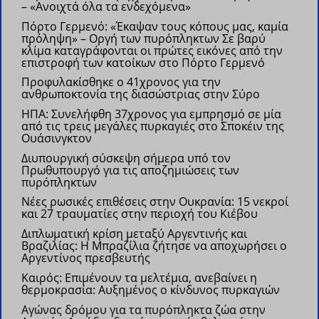
– «Ανοιχτά όλα τα ενδεχόμενα»
Πόρτο Γερμενό: «Έκαψαν τους κόπους μας, καμία
πρόληψη» – Οργή των πυρόπληκτων
Σε βαρύ
κλίμα καταγράφονται οι πρώτες εικόνες από την
επιστροφή των κατοίκων στο Πόρτο Γερμενό
Προφυλακίσθηκε ο 41χρονος για την
ανθρωποκτονία της διασώστριας στην Σύρο
ΗΠΑ: Συνελήφθη 37χρονος για εμπρησμό σε μία
από τις τρεις μεγάλες πυρκαγιές στο Σποκέιν της
Ουάσινγκτον
Διυπουργική σύσκεψη σήμερα υπό τον
Πρωθυπουργό για τις αποζημιώσεις των
πυρόπληκτων
Νέες ρωσικές επιθέσεις στην Ουκρανία: 15 νεκροί
και 27 τραυματίες στην περιοχή του Κιέβου
Διπλωματική κρίση μεταξύ Αργεντινής και
Βραζιλίας: Η Μπραζίλια ζήτησε να αποχωρήσει ο
Αργεντίνος πρεσβευτής
Kαιρός: Επιμένουν τα μελτέμια, ανεβαίνει η
θερμοκρασία: Αυξημένος ο κίνδυνος πυρκαγιών
Αγώνας δρόμου για τα πυρόπληκτα ζώα στην