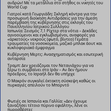
ανδρών!
Με τα μετάλλια στο στήθος οι νικητές του
World Cup
Γιατροί κατά Γεωργιάδη: Σκληρή κόντρα για την
προσωρινή διοίκηση
Αντιδράσεις για την άμεση
παρέμβαση της κυβέρνησης στις εκλογές του
Πανελληνίου Ιατρικού Συλλόγου
Ιαπωνία: Σεισμός 7,1 Ρίχτερ στα νότια – Δεκάδες
αγνοούμενοι και εγκλωβισμένοι, αναφορές για
«αρκετούς» νεκρούς (φωτό, βίντεο)
Γεμάτα
τραυματίες τα νοσοκομεία, μαζικό μπλακ άουτ και
κυκλοφοριακό έμφραγμα
Kυβέρνηση Μερτς: Ανασχηματισμός και εσωτερική
ανταρσία
Τραμπ: Δεν χρειάζομαι τον Νετανιάχου για να
ξέρω τι συμβαίνει στο Ιράν – Αν δεν ήμουν
πρόεδρος, το Ισραήλ δεν θα υπήρχε
Ο Μακρόν συγκαλεί έκτακτη σύσκεψη καθώς οι
πυρκαγιές απειλούν το Μπορντό
Φωτιές σε Ισπανία και Γαλλία: «Δεν έχουμε
ξαναζήσει τέτοιο πύρινο εφιάλτη», λένε οι
πυροσβέστες