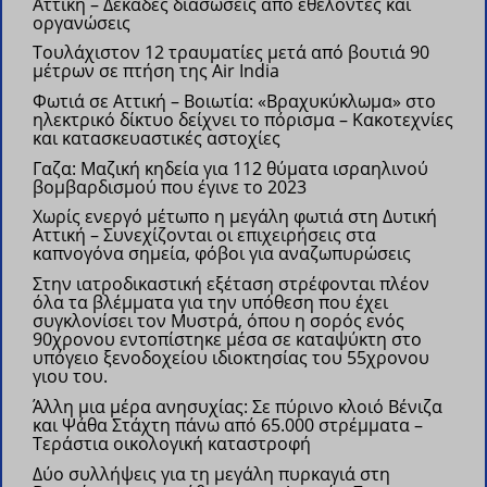
Αττική – Δεκάδες διασώσεις από εθελοντές και
οργανώσεις
Τουλάχιστον 12 τραυματίες μετά από βουτιά 90
μέτρων σε πτήση της Air India
Φωτιά σε Αττική – Βοιωτία: «Βραχυκύκλωμα» στο
ηλεκτρικό δίκτυο δείχνει το πόρισμα – Κακοτεχνίες
και κατασκευαστικές αστοχίες
Γαζα: Μαζική κηδεία για 112 θύματα ισραηλινού
βομβαρδισμού που έγινε το 2023
Χωρίς ενεργό μέτωπο η μεγάλη φωτιά στη Δυτική
Αττική – Συνεχίζονται οι επιχειρήσεις στα
καπνογόνα σημεία, φόβοι για αναζωπυρώσεις
Στην ιατροδικαστική εξέταση στρέφονται πλέον
όλα τα βλέμματα για την υπόθεση που έχει
συγκλονίσει τον Μυστρά, όπου η σορός ενός
90χρονου εντοπίστηκε μέσα σε καταψύκτη στο
υπόγειο ξενοδοχείου ιδιοκτησίας του 55χρονου
γιου του.
Άλλη μια μέρα ανησυχίας: Σε πύρινο κλοιό Βένιζα
και Ψάθα Στάχτη πάνω από 65.000 στρέμματα –
Τεράστια οικολογική καταστροφή
Δύο συλλήψεις για τη μεγάλη πυρκαγιά στη