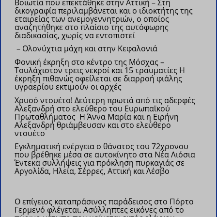
Βοιωτία που επεκτάθηκε στην Αττική – Στη
δικογραφία περιλαμβάνεται και ο ιδιοκτήτης της
εταιρείας των ανεμογεννητριών, ο οποίος
αναζητήθηκε στο πλαίσιο της αυτόφωρης
διαδικασίας, χωρίς να εντοπιστεί
– Ολονύχτια μάχη και στην Κεφαλονιά
Φονική έκρηξη στο κέντρο της Μόσχας –
Τουλάχιστον τρεις νεκροί και 15 τραυματίες
Η
έκρηξη πιθανώς οφείλεται σε διαρροή φιάλης
υγραερίου εκτιμούν οι αρχές
Χρυσό ντουέτο! Δεύτερη πρωτιά από τις αδερφές
Αλεξανδρή στο ελεύθερο του Ευρωπαϊκού
Πρωταθλήματος
Η Άννα Μαρία και η Ειρήνη
Αλεξανδρή θριάμβευσαν και στο ελεύθερο
ντουέτο
Εγκληματική ενέργεια ο θάνατος του 72χρονου
που βρέθηκε μέσα σε αυτοκίνητο στα Νέα Λιόσια
Έντεκα συλλήψεις για πρόκληση πυρκαγιάς σε
Αργολίδα, Ηλεία, Σέρρες, Αττική και Λέσβο
Ο επίγειος καταπράσινος παράδεισος στο Πόρτο
Γερμενό φλέγεται. Ασύλληπτες εικόνες από το