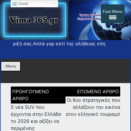
Greek
Fast Menu
 σας.Απλά γαρ εστί της αλήθειας επη
Η εφημερίδα σας press
vima365
Menu
Πλοήγηση
άρθρων
Οι δύο στρατηγικές που
5 νέα SUV που
αλλάζουν την εικόνα
έρχονται στην Ελλάδα
στον ελληνικό τουρισμό
το 2026 και αξίζει να
περιμένεις