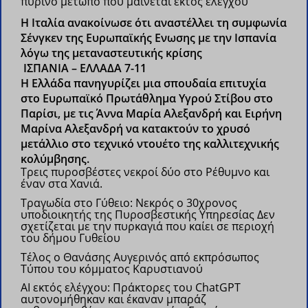
πύρινο μέτωπο που μαίνεται εκτός ελέγχου
H Ιταλία ανακοίνωσε ότι αναστέλλει τη συμφωνία
Σένγκεν της Ευρωπαϊκής Ενωσης με την Ισπανία
λόγω της μεταναστευτικής κρίσης
ΙΣΠΑΝΙΑ – ΕΛΛΑΔΑ 7-11
H Ελλάδα πανηγυρίζει μια σπουδαία επιτυχία
στο Ευρωπαϊκό Πρωτάθλημα Υγρού Στίβου στο
Παρίσι, με τις Άννα Μαρία Αλεξανδρή και Ειρήνη
Μαρίνα Αλεξανδρή να κατακτούν το χρυσό
μετάλλιο στο τεχνικό ντουέτο της καλλιτεχνικής
κολύμβησης.
Τρεις πυροσβέστες νεκροί δύο στο Ρέθυμνο και
έναν στα Χανιά.
Τραγωδία στο Γύθειο: Νεκρός ο 30χρονος
υποδιοικητής της Πυροσβεστικής Υπηρεσίας
Δεν
σχετίζεται με την πυρκαγιά που καίει σε περιοχή
του δήμου Γυθείου
Τέλος ο Θανάσης Αυγερινός από εκπρόσωπος
Τύπου του κόμματος Καρυστιανού
AI εκτός ελέγχου: Πράκτορες του ChatGPT
αυτονομήθηκαν και έκαναν μπαράζ