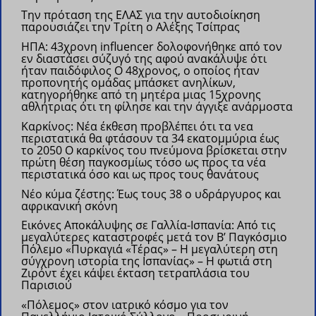
Την πρόταση της ΕΛΑΣ για την αυτοδιοίκηση
παρουσιάζει την Τρίτη ο Αλέξης Τσίπρας
ΗΠΑ: 43χρονη influencer δολοφονήθηκε από τον
εν διαστάσει σύζυγό της αφού ανακάλυψε ότι
ήταν παιδόφιλος
Ο 48χρονος, ο οποίος ήταν
προπονητής ομάδας μπάσκετ ανηλίκων,
κατηγορήθηκε από τη μητέρα μιας 15χρονης
αθλήτριας ότι τη φίλησε και την άγγιξε ανάρμοστα
Καρκίνος: Νέα έκθεση προβλέπει ότι τα νεα
περιστατικά θα φτάσουν τα 34 εκατομμύρια έως
το 2050
Ο καρκίνος του πνεύμονα βρίσκεται στην
πρώτη θέση παγκοσμίως τόσο ως προς τα νέα
περιστατικά όσο και ως προς τους θανάτους
Νέο κύμα ζέστης: Έως τους 38 ο υδράργυρος και
αφρικανική σκόνη
Εικόνες Αποκάλυψης σε Γαλλία-Ισπανία: Από τις
μεγαλύτερες καταστροφές μετά τον Β’ Παγκόσμιο
Πόλεμο
«Πυρκαγιά «Τέρας» – Η μεγαλύτερη στη
σύγχρονη ιστορία της Ισπανίας» – Η φωτιά στη
Ζιρόντ έχει κάψει έκταση τετραπλάσια του
Παρισιού
«Πόλεμος» στον ιατρικό κόσμο για τον