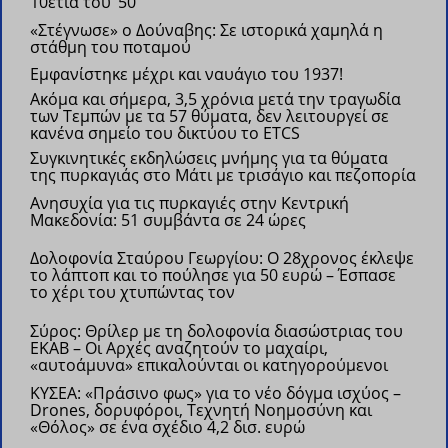
10ετία του ‘50
«Στέγνωσε» ο Δούναβης: Σε ιστορικά χαμηλά η
στάθμη του ποταμού
Εμφανίστηκε μέχρι και ναυάγιο του 1937!
Ακόμα και σήμερα, 3,5 χρόνια μετά την τραγωδία
των Τεμπών με τα 57 θύματα, δεν λειτουργεί σε
κανένα σημείο του δικτύου το ETCS
Συγκινητικές εκδηλώσεις μνήμης για τα θύματα
της πυρκαγιάς στο Μάτι με τρισάγιο και πεζοπορία
Ανησυχία για τις πυρκαγιές στην Κεντρική
Μακεδονία: 51 συμβάντα σε 24 ώρες
Δολοφονία Σταύρου Γεωργίου: Ο 28χρονος έκλεψε
το λάπτοπ και το πούλησε για 50 ευρώ – Έσπασε
το χέρι του χτυπώντας τον
Σύρος: Θρίλερ με τη δολοφονία διασώστριας του
ΕΚΑΒ – Οι Αρχές αναζητούν το μαχαίρι,
«αυτοάμυνα» επικαλούνται οι κατηγορούμενοι
ΚΥΣΕΑ: «Πράσινο φως» για το νέο δόγμα ισχύος –
Drones, δορυφόροι, Τεχνητή Νοημοσύνη και
«Θόλος» σε ένα σχέδιο 4,2 δισ. ευρώ