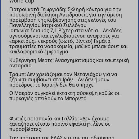
World Cup
Γιατροί κατά Γεωργιάδη: Σκληρή κόντρα για την
προσωρινή διοίκηση
Αντιδράσεις για την άμεση
παρέμβαση της κυβέρνησης στις εκλογές του
Πανελληνίου Ιατρικού Συλλόγου
Ιαπωνία: Σεισμός 7,1 Ρίχτερ στα νότια – Δεκάδες
αγνοούμενοι και εγκλωβισμένοι, αναφορές για
«αρκετούς» νεκρούς (φωτό, βίντεο)
Γεμάτα
τραυματίες τα νοσοκομεία, μαζικό μπλακ άουτ και
κυκλοφοριακό έμφραγμα
Kυβέρνηση Μερτς: Ανασχηματισμός και εσωτερική
ανταρσία
Τραμπ: Δεν χρειάζομαι τον Νετανιάχου για να
ξέρω τι συμβαίνει στο Ιράν – Αν δεν ήμουν
πρόεδρος, το Ισραήλ δεν θα υπήρχε
Ο Μακρόν συγκαλεί έκτακτη σύσκεψη καθώς οι
πυρκαγιές απειλούν το Μπορντό
Φωτιές σε Ισπανία και Γαλλία: «Δεν έχουμε
ξαναζήσει τέτοιο πύρινο εφιάλτη», λένε οι
πυροσβέστες
Την πρόταση της ΕΛΑΣ για την αυτοδιοίκηση