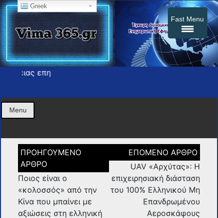
Greek
Fast Menu
Το
Η εφημερίδα σας press
vima365
Menu
Πλοήγηση
άρθρων
UAV «Αρχύτας»: Η
Ποιος είναι ο
επιχειρησιακή διάσταση
«κολοσσός» από την
του 100% Ελληνικού Μη
Κίνα που μπαίνει με
Επανδρωμένου
αξιώσεις στη ελληνική
Αεροσκάφους