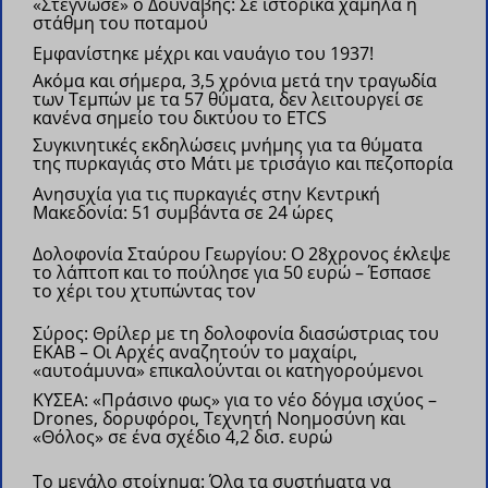
«Στέγνωσε» ο Δούναβης: Σε ιστορικά χαμηλά η
στάθμη του ποταμού
Εμφανίστηκε μέχρι και ναυάγιο του 1937!
Ακόμα και σήμερα, 3,5 χρόνια μετά την τραγωδία
των Τεμπών με τα 57 θύματα, δεν λειτουργεί σε
κανένα σημείο του δικτύου το ETCS
Συγκινητικές εκδηλώσεις μνήμης για τα θύματα
της πυρκαγιάς στο Μάτι με τρισάγιο και πεζοπορία
Ανησυχία για τις πυρκαγιές στην Κεντρική
Μακεδονία: 51 συμβάντα σε 24 ώρες
Δολοφονία Σταύρου Γεωργίου: Ο 28χρονος έκλεψε
το λάπτοπ και το πούλησε για 50 ευρώ – Έσπασε
το χέρι του χτυπώντας τον
Σύρος: Θρίλερ με τη δολοφονία διασώστριας του
ΕΚΑΒ – Οι Αρχές αναζητούν το μαχαίρι,
«αυτοάμυνα» επικαλούνται οι κατηγορούμενοι
ΚΥΣΕΑ: «Πράσινο φως» για το νέο δόγμα ισχύος –
Drones, δορυφόροι, Τεχνητή Νοημοσύνη και
«Θόλος» σε ένα σχέδιο 4,2 δισ. ευρώ
Το μεγάλο στοίχημα: Όλα τα συστήματα να