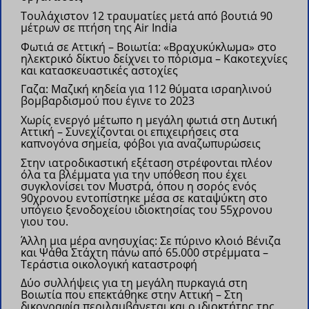
Τουλάχιστον 12 τραυματίες μετά από βουτιά 90
μέτρων σε πτήση της Air India
Φωτιά σε Αττική – Βοιωτία: «Βραχυκύκλωμα» στο
ηλεκτρικό δίκτυο δείχνει το πόρισμα – Κακοτεχνίες
και κατασκευαστικές αστοχίες
Γαζα: Μαζική κηδεία για 112 θύματα ισραηλινού
βομβαρδισμού που έγινε το 2023
Χωρίς ενεργό μέτωπο η μεγάλη φωτιά στη Δυτική
Αττική – Συνεχίζονται οι επιχειρήσεις στα
καπνογόνα σημεία, φόβοι για αναζωπυρώσεις
Στην ιατροδικαστική εξέταση στρέφονται πλέον
όλα τα βλέμματα για την υπόθεση που έχει
συγκλονίσει τον Μυστρά, όπου η σορός ενός
90χρονου εντοπίστηκε μέσα σε καταψύκτη στο
υπόγειο ξενοδοχείου ιδιοκτησίας του 55χρονου
γιου του.
Άλλη μια μέρα ανησυχίας: Σε πύρινο κλοιό Βένιζα
και Ψάθα Στάχτη πάνω από 65.000 στρέμματα –
Τεράστια οικολογική καταστροφή
Δύο συλλήψεις για τη μεγάλη πυρκαγιά στη
Βοιωτία που επεκτάθηκε στην Αττική – Στη
δικογραφία περιλαμβάνεται και ο ιδιοκτήτης της