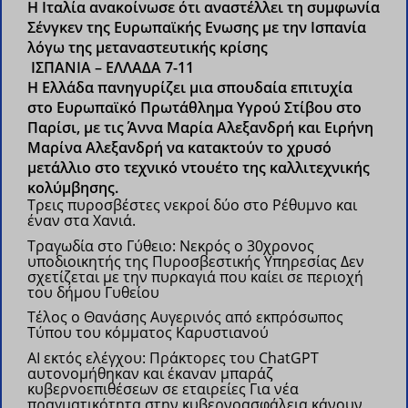
H Ιταλία ανακοίνωσε ότι αναστέλλει τη συμφωνία
Σένγκεν της Ευρωπαϊκής Ενωσης με την Ισπανία
λόγω της μεταναστευτικής κρίσης
ΙΣΠΑΝΙΑ – ΕΛΛΑΔΑ 7-11
H Ελλάδα πανηγυρίζει μια σπουδαία επιτυχία
στο Ευρωπαϊκό Πρωτάθλημα Υγρού Στίβου στο
Παρίσι, με τις Άννα Μαρία Αλεξανδρή και Ειρήνη
Μαρίνα Αλεξανδρή να κατακτούν το χρυσό
μετάλλιο στο τεχνικό ντουέτο της καλλιτεχνικής
κολύμβησης.
Τρεις πυροσβέστες νεκροί δύο στο Ρέθυμνο και
έναν στα Χανιά.
Τραγωδία στο Γύθειο: Νεκρός ο 30χρονος
υποδιοικητής της Πυροσβεστικής Υπηρεσίας
Δεν
σχετίζεται με την πυρκαγιά που καίει σε περιοχή
του δήμου Γυθείου
Τέλος ο Θανάσης Αυγερινός από εκπρόσωπος
Τύπου του κόμματος Καρυστιανού
AI εκτός ελέγχου: Πράκτορες του ChatGPT
αυτονομήθηκαν και έκαναν μπαράζ
κυβερνοεπιθέσεων σε εταιρείες
Για νέα
πραγματικότητα στην κυβερνοασφάλεια κάνουν