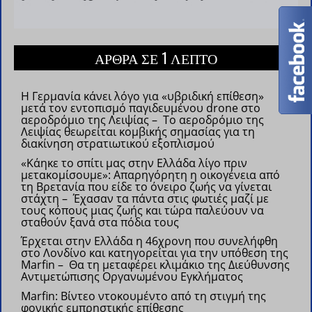
ΑΡΘΡΑ ΣΕ 1 ΛΕΠΤΟ
Η Γερμανία κάνει λόγο για «υβριδική επίθεση»
μετά τον εντοπισμό παγιδευμένου drone στο
αεροδρόμιο της Λειψίας – Το αεροδρόμιο της
Λειψίας θεωρείται κομβικής σημασίας για τη
διακίνηση στρατιωτικού εξοπλισμού
«Κάηκε το σπίτι μας στην Ελλάδα λίγο πριν
μετακομίσουμε»: Απαρηγόρητη η οικογένεια από
τη Βρετανία που είδε το όνειρο ζωής να γίνεται
στάχτη – Έχασαν τα πάντα στις φωτιές μαζί με
τους κόπους μιας ζωής και τώρα παλεύουν να
σταθούν ξανά στα πόδια τους
Έρχεται στην Ελλάδα η 46χρονη που συνελήφθη
στο Λονδίνο και κατηγορείται για την υπόθεση της
Marfin – Θα τη μεταφέρει κλιμάκιο της Διεύθυνσης
Αντιμετώπισης Οργανωμένου Εγκλήματος
Marfin: Βίντεο ντοκουμέντο από τη στιγμή της
φονικής εμπρηστικής επίθεσης