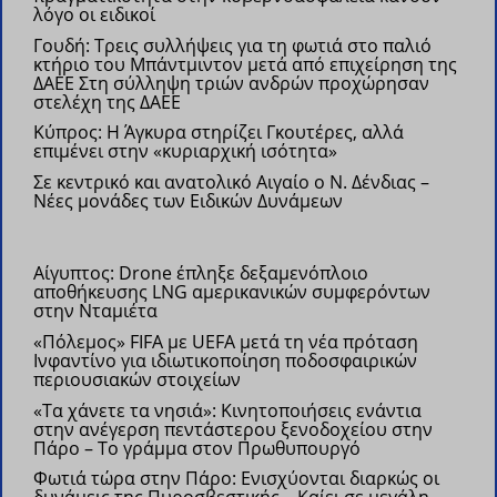
λόγο οι ειδικοί
Γουδή: Τρεις συλλήψεις για τη φωτιά στο παλιό
κτήριο του Μπάντμιντον μετά από επιχείρηση της
ΔΑΕΕ
Στη σύλληψη τριών ανδρών προχώρησαν
στελέχη της ΔΑΕΕ
Κύπρος: Η Άγκυρα στηρίζει Γκουτέρες, αλλά
επιμένει στην «κυριαρχική ισότητα»
Σε κεντρικό και ανατολικό Αιγαίο ο Ν. Δένδιας –
Νέες μονάδες των Ειδικών Δυνάμεων
Αίγυπτος: Drone έπληξε δεξαμενόπλοιο
αποθήκευσης LNG αμερικανικών συμφερόντων
στην Νταμιέτα
«Πόλεμος» FIFA με UEFA μετά τη νέα πρόταση
Ινφαντίνο για ιδιωτικοποίηση ποδοσφαιρικών
περιουσιακών στοιχείων
«Τα χάνετε τα νησιά»: Κινητοποιήσεις ενάντια
στην ανέγερση πεντάστερου ξενοδοχείου στην
Πάρο – Το γράμμα στον Πρωθυπουργό
Φωτιά τώρα στην Πάρο: Ενισχύονται διαρκώς οι