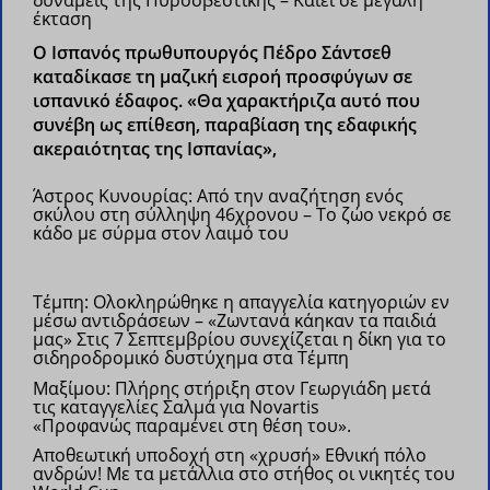
δυνάμεις της Πυροσβεστικής – Καίει σε μεγάλη
έκταση
Ο Ισπανός πρωθυπουργός Πέδρο Σάντσεθ
καταδίκασε τη μαζική εισροή προσφύγων σε
ισπανικό έδαφος. «Θα χαρακτήριζα αυτό που
συνέβη ως επίθεση, παραβίαση της εδαφικής
ακεραιότητας της Ισπανίας»,
Άστρος Κυνουρίας: Από την αναζήτηση ενός
σκύλου στη σύλληψη 46χρονου – Το ζώο νεκρό σε
κάδο με σύρμα στον λαιμό του
Τέμπη: Ολοκληρώθηκε η απαγγελία κατηγοριών εν
μέσω αντιδράσεων – «Ζωντανά κάηκαν τα παιδιά
μας»
Στις 7 Σεπτεμβρίου συνεχίζεται η δίκη για το
σιδηροδρομικό δυστύχημα στα Τέμπη
Μαξίμου: Πλήρης στήριξη στον Γεωργιάδη μετά
τις καταγγελίες Σαλμά για Novartis
«Προφανώς παραμένει στη θέση του».
Αποθεωτική υποδοχή στη «χρυσή» Εθνική πόλο
ανδρών!
Με τα μετάλλια στο στήθος οι νικητές του