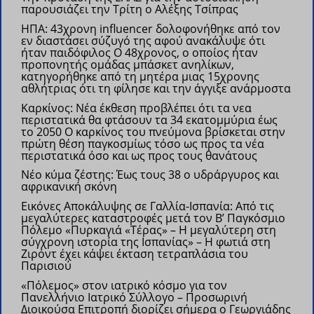
παρουσιάζει την Τρίτη ο Αλέξης Τσίπρας
ΗΠΑ: 43χρονη influencer δολοφονήθηκε από τον
εν διαστάσει σύζυγό της αφού ανακάλυψε ότι
ήταν παιδόφιλος
Ο 48χρονος, ο οποίος ήταν
προπονητής ομάδας μπάσκετ ανηλίκων,
κατηγορήθηκε από τη μητέρα μιας 15χρονης
αθλήτριας ότι τη φίλησε και την άγγιξε ανάρμοστα
Καρκίνος: Νέα έκθεση προβλέπει ότι τα νεα
περιστατικά θα φτάσουν τα 34 εκατομμύρια έως
το 2050
Ο καρκίνος του πνεύμονα βρίσκεται στην
πρώτη θέση παγκοσμίως τόσο ως προς τα νέα
περιστατικά όσο και ως προς τους θανάτους
Νέο κύμα ζέστης: Έως τους 38 ο υδράργυρος και
αφρικανική σκόνη
Εικόνες Αποκάλυψης σε Γαλλία-Ισπανία: Από τις
μεγαλύτερες καταστροφές μετά τον Β’ Παγκόσμιο
Πόλεμο
«Πυρκαγιά «Τέρας» – Η μεγαλύτερη στη
σύγχρονη ιστορία της Ισπανίας» – Η φωτιά στη
Ζιρόντ έχει κάψει έκταση τετραπλάσια του
Παρισιού
«Πόλεμος» στον ιατρικό κόσμο για τον
Πανελλήνιο Ιατρικό Σύλλογο – Προσωρινή
Διοικούσα Επιτροπή διορίζει σήμερα ο Γεωργιάδης