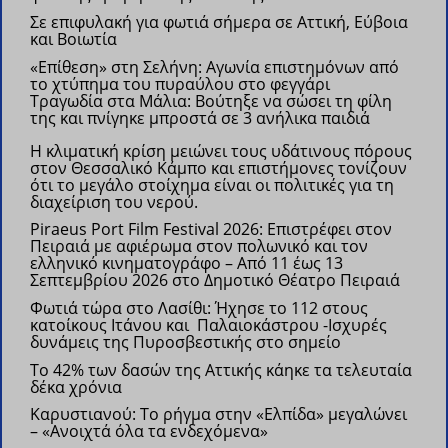
Σε επιφυλακή για φωτιά σήμερα σε Αττική, Εύβοια
και Βοιωτία
«Επίθεση» στη Σελήνη: Αγωνία επιστημόνων από
το χτύπημα του πυραύλου στο φεγγάρι
Τραγωδία στα Μάλια: Βούτηξε να σώσει τη φίλη
της και πνίγηκε μπροστά σε 3 ανήλικα παιδιά
Η κλιματική κρίση μειώνει τους υδάτινους πόρους
στον Θεσσαλικό Κάμπο και επιστήμονες τονίζουν
ότι το μεγάλο στοίχημα είναι οι πολιτικές για τη
διαχείριση του νερού.
Piraeus Port Film Festival 2026: Επιστρέφει στον
Πειραιά με αφιέρωμα στον πολωνικό και τον
ελληνικό κινηματογράφο –
Από 11 έως 13
Σεπτεμβρίου 2026 στο Δημοτικό Θέατρο Πειραιά
Φωτιά τώρα στο Λασίθι: Ήχησε το 112 στους
κατοίκους Ιτάνου και Παλαιοκάστρου
-Ισχυρές
δυνάμεις της Πυροσβεστικής στο σημείο
Το 42% των δασών της Αττικής κάηκε τα τελευταία
δέκα χρόνια
Καρυστιανού: Το ρήγμα στην «Ελπίδα» μεγαλώνει
– «Ανοιχτά όλα τα ενδεχόμενα»