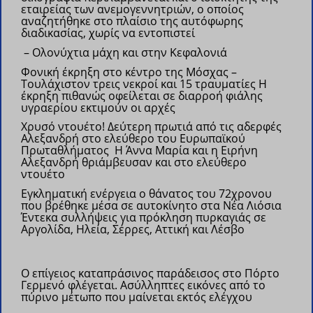
εταιρείας των ανεμογεννητριών, ο οποίος
αναζητήθηκε στο πλαίσιο της αυτόφωρης
διαδικασίας, χωρίς να εντοπιστεί
– Ολονύχτια μάχη και στην Κεφαλονιά
Φονική έκρηξη στο κέντρο της Μόσχας –
Τουλάχιστον τρεις νεκροί και 15 τραυματίες
Η
έκρηξη πιθανώς οφείλεται σε διαρροή φιάλης
υγραερίου εκτιμούν οι αρχές
Χρυσό ντουέτο! Δεύτερη πρωτιά από τις αδερφές
Αλεξανδρή στο ελεύθερο του Ευρωπαϊκού
Πρωταθλήματος
Η Άννα Μαρία και η Ειρήνη
Αλεξανδρή θριάμβευσαν και στο ελεύθερο
ντουέτο
Εγκληματική ενέργεια ο θάνατος του 72χρονου
που βρέθηκε μέσα σε αυτοκίνητο στα Νέα Λιόσια
Έντεκα συλλήψεις για πρόκληση πυρκαγιάς σε
Αργολίδα, Ηλεία, Σέρρες, Αττική και Λέσβο
Ο επίγειος καταπράσινος παράδεισος στο Πόρτο
Γερμενό φλέγεται. Ασύλληπτες εικόνες από το
πύρινο μέτωπο που μαίνεται εκτός ελέγχου