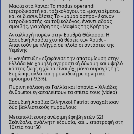
Μαφία στα Χανιά: Το modus operandi
ιατροδικαστή και τοξικολόγου, τα «μαγειρέματα»
και οι διασυνδέσεις
Το «μαύρο άσπρο» έκαναν
ιατροδικαστής και τοξικολόγος, έναντι αδράς
αμοιβής, για χάρη της «Μαφίας της Κρήτης»
Ανταλλαγή πυρών στην Ερυθρά Θάλασσα: Η
Σαουδική Αραβία χτυπά θέσεις των Χούθι –
Απαντούν με πλήγμα σε πλοίο οι αντάρτες της
Υεμένης
Η «ανάπτυξη» εξαφάνισε την αποταμίευση στην
Ελλάδα Με χαμηλή αγοραστική δύναμη και υψηλό
κόστος ζωής η χώρα είναι όχι μόνο ουραγός της
Ευρώπης αλλά και η μοναδική με αρνητικό
πρόσημο (-9,3%).
Πύρινη κόλαση σε Γαλλία και Ισπανία – Χιλιάδες
άνθρωποι εγκαταλείπουν τα σπίτια τους (video)
Σαουδική Αραβία: Eλληνικοί Patriot αναχαίτισαν
δύο βαλλιστικούς πυραύλους
Μεταπολίτευση: ανώριμη έφηβη ετών 52!
Σκάνδαλα, ανάλγητη εξουσία, και… επιστροφή στη
10ετία του ‘50