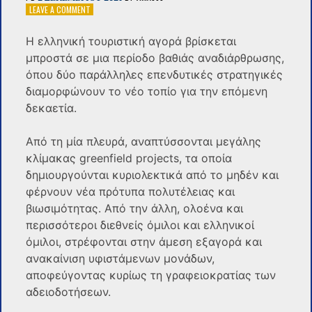
ON
LEAVE A COMMENT
ΟΙ
ΔΎΟ
Η ελληνική τουριστική
αγορά
βρίσκεται
ΣΤΡΑΤΗΓΙΚΈΣ
μπροστά σε μια περίοδο βαθιάς αναδιάρθρωσης,
ΠΟΥ
ΑΛΛΆΖΟΥΝ
όπου δύο παράλληλες επενδυτικές στρατηγικές
ΤΗΝ
διαμορφώνουν το νέο τοπίο για την επόμενη
ΕΙΚΌΝΑ
δεκαετία.
ΣΤΟΝ
ΕΛΛΗΝΙΚΌ
ΤΟΥΡΙΣΜΌ
Από τη μία πλευρά, αναπτύσσονται μεγάλης
κλίμακας greenfield projects, τα οποία
δημιουργούνται κυριολεκτικά από το μηδέν και
φέρνουν νέα πρότυπα πολυτέλειας και
βιωσιμότητας. Από την άλλη, ολοένα και
περισσότεροι διεθνείς όμιλοι και ελληνικοί
όμιλοι, στρέφονται στην άμεση εξαγορά και
ανακαίνιση υφιστάμενων μονάδων,
αποφεύγοντας κυρίως τη γραφειοκρατίας των
αδειοδοτήσεων.