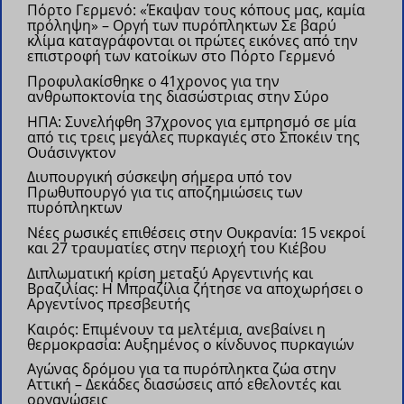
Πόρτο Γερμενό: «Έκαψαν τους κόπους μας, καμία
πρόληψη» – Οργή των πυρόπληκτων
Σε βαρύ
κλίμα καταγράφονται οι πρώτες εικόνες από την
επιστροφή των κατοίκων στο Πόρτο Γερμενό
Προφυλακίσθηκε ο 41χρονος για την
ανθρωποκτονία της διασώστριας στην Σύρο
ΗΠΑ: Συνελήφθη 37χρονος για εμπρησμό σε μία
από τις τρεις μεγάλες πυρκαγιές στο Σποκέιν της
Ουάσινγκτον
Διυπουργική σύσκεψη σήμερα υπό τον
Πρωθυπουργό για τις αποζημιώσεις των
πυρόπληκτων
Νέες ρωσικές επιθέσεις στην Ουκρανία: 15 νεκροί
και 27 τραυματίες στην περιοχή του Κιέβου
Διπλωματική κρίση μεταξύ Αργεντινής και
Βραζιλίας: Η Μπραζίλια ζήτησε να αποχωρήσει ο
Αργεντίνος πρεσβευτής
Kαιρός: Επιμένουν τα μελτέμια, ανεβαίνει η
θερμοκρασία: Αυξημένος ο κίνδυνος πυρκαγιών
Αγώνας δρόμου για τα πυρόπληκτα ζώα στην
Αττική – Δεκάδες διασώσεις από εθελοντές και
οργανώσεις