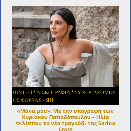
ΒΙΝΤΕΟ
/
ΔΙΣΚΟΓΡΑΦΙΑ
/
ΣΥΝΕΡΓΑΖΌΜΕΝ
ΟΣ ΦΟΡΈΑΣ - SITE
«Μάνα μου»: Με την υπογραφή των
Κυριάκου Παπαδόπουλου – Ηλία
Φιλίππου το νέο τραγούδι της Sarina
Cross