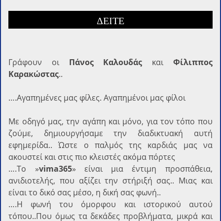
ΔΕΙΤΕ
Γράφoυν οι
Πάνος Καλουδάς
και
Φίλιππος
Καρακώστας
..
….Αγαπημένες μας φίλες. Αγαπημένοι μας φίλοι
Με οδηγό μας, την αγάπη και μόνο, για τον τόπο που
ζούμε, δημιουργήσαμε την διαδικτυακή αυτή
εφημερίδα.. Ώστε ο παλμός της καρδιάς μας να
ακουστεί και στις πιο κλειστές ακόμα πόρτες
….Το »
vima365
» είναι μια έντιμη προσπάθεια,
ανιδιοτελής, που αξίζει την στήριξή σας.. Μιας και
είναι το δικό σας μέσο, η δική σας φωνή..
….Η φωνή του όμορφου και ιστορικού αυτού
τόπου..Που όμως τα δεκάδες προβλήματα, μικρά και