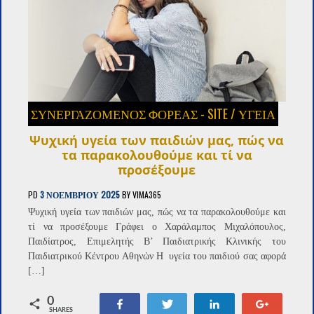
ΣΥΝΕΡΓΑΖΌΜΕΝΟΣ ΦΟΡΈΑΣ - SITE
/
ΥΓΕΙΑ
Ψυχική υγεία των παιδιών μας, πώς να
τα παρακολουθούμε και τί να
προσέξουμε
PD
3 ΝΟΕΜΒΡΊΟΥ 2025
BY
VIMA365
Ψυχική υγεία των παιδιών μας, πώς να τα παρακολουθούμε και
τί να προσέξουμε Γράφει ο Χαράλαμπος Μιχαλόπουλος,
Παιδίατρος, Επιμελητής Β’ Παιδιατρικής Κλινικής του
Παιδιατρικού Κέντρου Αθηνών Η υγεία του παιδιού σας αφορά
[…]
0
Share
Tweet
Share
+1
SHARES