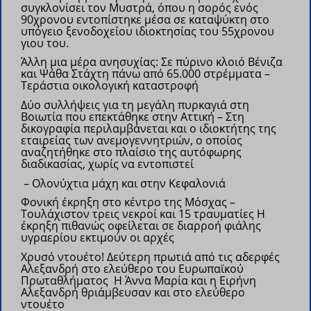
συγκλονίσει τον Μυστρά, όπου η σορός ενός
90χρονου εντοπίστηκε μέσα σε καταψύκτη στο
υπόγειο ξενοδοχείου ιδιοκτησίας του 55χρονου
γιου του.
Άλλη μια μέρα ανησυχίας: Σε πύρινο κλοιό Βένιζα
και Ψάθα Στάχτη πάνω από 65.000 στρέμματα –
Τεράστια οικολογική καταστροφή
Δύο συλλήψεις για τη μεγάλη πυρκαγιά στη
Βοιωτία που επεκτάθηκε στην Αττική – Στη
δικογραφία περιλαμβάνεται και ο ιδιοκτήτης της
εταιρείας των ανεμογεννητριών, ο οποίος
αναζητήθηκε στο πλαίσιο της αυτόφωρης
διαδικασίας, χωρίς να εντοπιστεί
– Ολονύχτια μάχη και στην Κεφαλονιά
Φονική έκρηξη στο κέντρο της Μόσχας –
Τουλάχιστον τρεις νεκροί και 15 τραυματίες
Η
έκρηξη πιθανώς οφείλεται σε διαρροή φιάλης
υγραερίου εκτιμούν οι αρχές
Χρυσό ντουέτο! Δεύτερη πρωτιά από τις αδερφές
Αλεξανδρή στο ελεύθερο του Ευρωπαϊκού
Πρωταθλήματος
Η Άννα Μαρία και η Ειρήνη
Αλεξανδρή θριάμβευσαν και στο ελεύθερο
ντουέτο