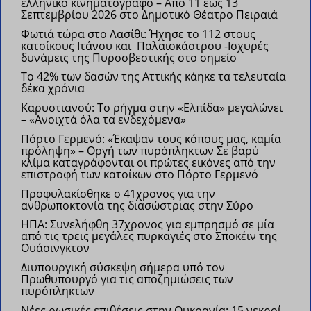
ελληνικό κινηματογράφο –
Από 11 έως 13
Σεπτεμβρίου 2026 στο Δημοτικό Θέατρο Πειραιά
Φωτιά τώρα στο Λασίθι: Ήχησε το 112 στους
κατοίκους Ιτάνου και Παλαιοκάστρου
-Ισχυρές
δυνάμεις της Πυροσβεστικής στο σημείο
Το 42% των δασών της Αττικής κάηκε τα τελευταία
δέκα χρόνια
Καρυστιανού: Το ρήγμα στην «Ελπίδα» μεγαλώνει
– «Ανοιχτά όλα τα ενδεχόμενα»
Πόρτο Γερμενό: «Έκαψαν τους κόπους μας, καμία
πρόληψη» – Οργή των πυρόπληκτων
Σε βαρύ
κλίμα καταγράφονται οι πρώτες εικόνες από την
επιστροφή των κατοίκων στο Πόρτο Γερμενό
Προφυλακίσθηκε ο 41χρονος για την
ανθρωποκτονία της διασώστριας στην Σύρο
ΗΠΑ: Συνελήφθη 37χρονος για εμπρησμό σε μία
από τις τρεις μεγάλες πυρκαγιές στο Σποκέιν της
Ουάσινγκτον
Διυπουργική σύσκεψη σήμερα υπό τον
Πρωθυπουργό για τις αποζημιώσεις των
πυρόπληκτων
Νέες ρωσικές επιθέσεις στην Ουκρανία: 15 νεκροί