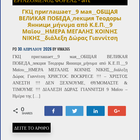
ГКЦ приглашает__9 мая__ОБЩАЯ
ВЕЛИКАЯ ПОБЕДА_лекция Теодоры
Янници_μήνυμα από Κ.Ε.Π.__9
Μαϊου__ΗΜΕΡΑ ΜΕΓΑΛΗΣ ΚΟΙΝΗΣ
ΝΙΚΗΣ__διάλεξη Δώρας Γιαννίτση
PD
30 ΑΠΡΙΛΊΟΥ 2026
BY
VIMA365
ГКЦ приглашает__9 мая__ОБЩАЯ ВЕЛИКАЯ
ПОБЕДА_лекция Теодоры Янници_μήνυμα από Κ.Ε.Π.__9
Μαϊου__ΗΜΕΡΑ ΜΕΓΑΛΗΣ ΚΟΙΝΗΣ ΝΙΚΗΣ__διάλεξη
Δώρας Γιαννίτση ХРИСТОС ВОСКРЕСЕ !!! – XΡΙΣΤΟΣ
ΑΝΕΣΤΗ !!! ΔΕΝ ΞΕΧΝΟΥΜΕ, ΘΥΜΟΜΑΣΤΕ &
ΤΙΜΟΥΜΕ !!! ΔΙΑΛΕΞΗ ΔΩΡΑΣ ΓΙΑΝΝΙΤΣΗ 9 Μαΐου –
Ημέρα της […]
0
Share
Tweet
Share
+1
SHARES
ΔΕΙΤΕ ΤΟ ΑΡΘΡΟ