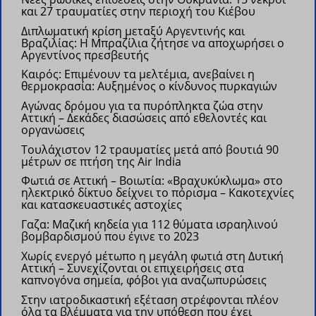
και 27 τραυματίες στην περιοχή του Κιέβου
Διπλωματική κρίση μεταξύ Αργεντινής και
Βραζιλίας: Η Μπραζίλια ζήτησε να αποχωρήσει ο
Αργεντίνος πρεσβευτής
Kαιρός: Επιμένουν τα μελτέμια, ανεβαίνει η
θερμοκρασία: Αυξημένος ο κίνδυνος πυρκαγιών
Αγώνας δρόμου για τα πυρόπληκτα ζώα στην
Αττική – Δεκάδες διασώσεις από εθελοντές και
οργανώσεις
Τουλάχιστον 12 τραυματίες μετά από βουτιά 90
μέτρων σε πτήση της Air India
Φωτιά σε Αττική – Βοιωτία: «Βραχυκύκλωμα» στο
ηλεκτρικό δίκτυο δείχνει το πόρισμα – Κακοτεχνίες
και κατασκευαστικές αστοχίες
Γαζα: Μαζική κηδεία για 112 θύματα ισραηλινού
βομβαρδισμού που έγινε το 2023
Χωρίς ενεργό μέτωπο η μεγάλη φωτιά στη Δυτική
Αττική – Συνεχίζονται οι επιχειρήσεις στα
καπνογόνα σημεία, φόβοι για αναζωπυρώσεις
Στην ιατροδικαστική εξέταση στρέφονται πλέον
όλα τα βλέμματα για την υπόθεση που έχει