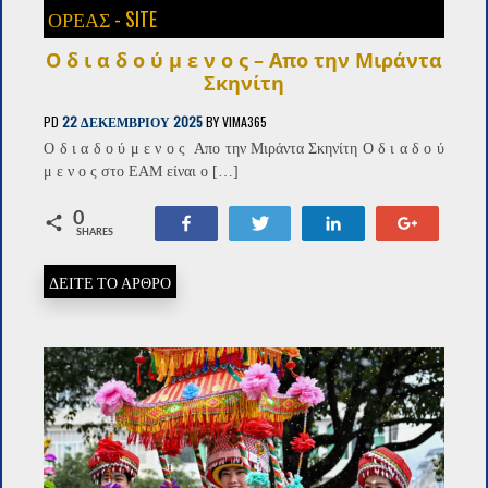
ΟΡΈΑΣ - SITE
Ο δ ι α δ ο ύ μ ε ν ο ς – Απο την Μιράντα
Σκηνίτη
PD
22 ΔΕΚΕΜΒΡΊΟΥ 2025
BY
VIMA365
Ο δ ι α δ ο ύ μ ε ν ο ς Απο την Μιράντα Σκηνίτη Ο δ ι α δ ο ύ
μ ε ν ο ς στο ΕΑΜ είναι ο […]
0
Share
Tweet
Share
+1
SHARES
ΔΕΙΤΕ ΤΟ ΑΡΘΡΟ