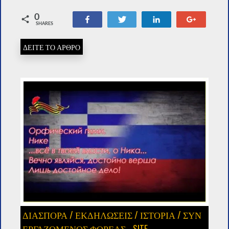
0
Share
Tweet
Share
+1
SHARES
ΔΕΙΤΕ ΤΟ ΑΡΘΡΟ
ΔΙΑΣΠΟΡΑ
/
ΕΚΔΗΛΩΣΕΙΣ
/
ΙΣΤΟΡΙΑ
/
ΣΥΝ
ΕΡΓΑΖΌΜΕΝΟΣ ΦΟΡΈΑΣ - SITE