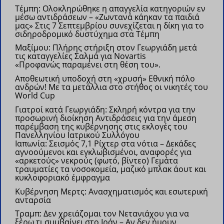
Τέμπη: Ολοκληρώθηκε η απαγγελία κατηγοριών εν
μέσω αντιδράσεων – «Ζωντανά κάηκαν τα παιδιά
μας»
Στις 7 Σεπτεμβρίου συνεχίζεται η δίκη για το
σιδηροδρομικό δυστύχημα στα Τέμπη
Μαξίμου: Πλήρης στήριξη στον Γεωργιάδη μετά
τις καταγγελίες Σαλμά για Novartis
«Προφανώς παραμένει στη θέση του».
Αποθεωτική υποδοχή στη «χρυσή» Εθνική πόλο
ανδρών!
Με τα μετάλλια στο στήθος οι νικητές του
World Cup
Γιατροί κατά Γεωργιάδη: Σκληρή κόντρα για την
προσωρινή διοίκηση
Αντιδράσεις για την άμεση
παρέμβαση της κυβέρνησης στις εκλογές του
Πανελληνίου Ιατρικού Συλλόγου
Ιαπωνία: Σεισμός 7,1 Ρίχτερ στα νότια – Δεκάδες
αγνοούμενοι και εγκλωβισμένοι, αναφορές για
«αρκετούς» νεκρούς (φωτό, βίντεο)
Γεμάτα
τραυματίες τα νοσοκομεία, μαζικό μπλακ άουτ και
κυκλοφοριακό έμφραγμα
Kυβέρνηση Μερτς: Ανασχηματισμός και εσωτερική
ανταρσία
Τραμπ: Δεν χρειάζομαι τον Νετανιάχου για να
ξέρω τι συμβαίνει στο Ιράν – Αν δεν ήμουν