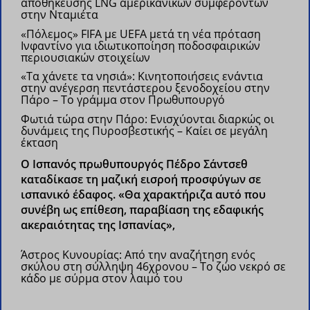
αποθήκευσης LNG αμερικανικών συμφερόντων
στην Νταμιέτα
«Πόλεμος» FIFA με UEFA μετά τη νέα πρόταση
Ινφαντίνο για ιδιωτικοποίηση ποδοσφαιρικών
περιουσιακών στοιχείων
«Τα χάνετε τα νησιά»: Κινητοποιήσεις ενάντια
στην ανέγερση πεντάστερου ξενοδοχείου στην
Πάρο – Το γράμμα στον Πρωθυπουργό
Φωτιά τώρα στην Πάρο: Ενισχύονται διαρκώς οι
δυνάμεις της Πυροσβεστικής – Καίει σε μεγάλη
έκταση
Ο Ισπανός πρωθυπουργός Πέδρο Σάντσεθ
καταδίκασε τη μαζική εισροή προσφύγων σε
ισπανικό έδαφος. «Θα χαρακτήριζα αυτό που
συνέβη ως επίθεση, παραβίαση της εδαφικής
ακεραιότητας της Ισπανίας»,
Άστρος Κυνουρίας: Από την αναζήτηση ενός
σκύλου στη σύλληψη 46χρονου – Το ζώο νεκρό σε
κάδο με σύρμα στον λαιμό του