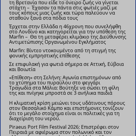
τη Βρετανία που είδε το όνειρο ζωής να γίνεται
στάχτη – Έχασαν τα πάντα στις φωτιές μαζί με
τους κόπους μιας ζωής και τώρα παλεύουν να
σταθούν ξανά στα πόδια τους
Έρχεται στην Ελλάδα η 46χρονη που συνελήφθη
στο Λονδίνο και κατηγορείται για την υπόθεση της
Marfin – Θα τη μεταφέρει κλιμάκιο της Διεύθυνσης
Αντιμετώπισης Οργανωμένου Εγκλήματος
Marfin: Βίντεο ντοκουμέντο από τη στιγμή της
φονικής εμπρηστικής επίθεσης
Σε επιφυλακή για φωτιά σήμερα σε Αττική, Εύβοια
και Βοιωτία
«Επίθεση» στη Σελήνη: Αγωνία επιστημόνων από
το χτύπημα του πυραύλου στο φεγγάρι
Τραγωδία στα Μάλια: Βούτηξε να σώσει τη φίλη
της και πνίγηκε μπροστά σε 3 ανήλικα παιδιά
Η κλιματική κρίση μειώνει τους υδάτινους πόρους
στον Θεσσαλικό Κάμπο και επιστήμονες τονίζουν
ότι το μεγάλο στοίχημα είναι οι πολιτικές για τη
διαχείριση του νερού.
Piraeus Port Film Festival 2026: Επιστρέφει στον
Πειραιά με αφιέρωμα στον πολωνικό και τον