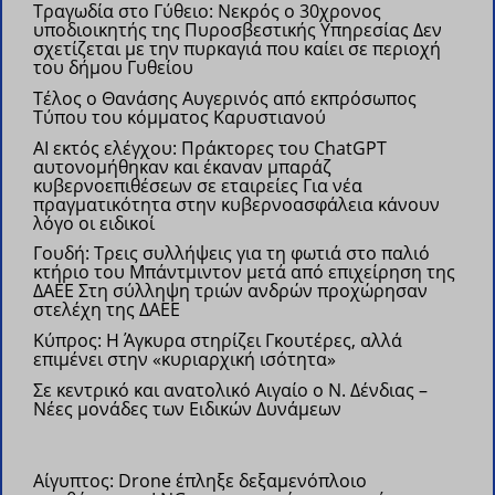
Τραγωδία στο Γύθειο: Νεκρός ο 30χρονος
υποδιοικητής της Πυροσβεστικής Υπηρεσίας
Δεν
σχετίζεται με την πυρκαγιά που καίει σε περιοχή
του δήμου Γυθείου
Τέλος ο Θανάσης Αυγερινός από εκπρόσωπος
Τύπου του κόμματος Καρυστιανού
AI εκτός ελέγχου: Πράκτορες του ChatGPT
αυτονομήθηκαν και έκαναν μπαράζ
κυβερνοεπιθέσεων σε εταιρείες
Για νέα
πραγματικότητα στην κυβερνοασφάλεια κάνουν
λόγο οι ειδικοί
Γουδή: Τρεις συλλήψεις για τη φωτιά στο παλιό
κτήριο του Μπάντμιντον μετά από επιχείρηση της
ΔΑΕΕ
Στη σύλληψη τριών ανδρών προχώρησαν
στελέχη της ΔΑΕΕ
Κύπρος: Η Άγκυρα στηρίζει Γκουτέρες, αλλά
επιμένει στην «κυριαρχική ισότητα»
Σε κεντρικό και ανατολικό Αιγαίο ο Ν. Δένδιας –
Νέες μονάδες των Ειδικών Δυνάμεων
Αίγυπτος: Drone έπληξε δεξαμενόπλοιο