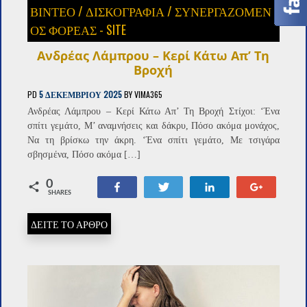
ΒΙΝΤΕΟ
/
ΔΙΣΚΟΓΡΑΦΙΑ
/
ΣΥΝΕΡΓΑΖΌΜΕΝ
ΟΣ ΦΟΡΈΑΣ - SITE
Ανδρέας Λάμπρου – Κερί Κάτω Απ’ Τη
Βροχή
PD
5 ΔΕΚΕΜΒΡΊΟΥ 2025
BY
VIMA365
Ανδρέας Λάμπρου – Κερί Κάτω Απ’ Τη Βροχή Στίχοι: ‘Ένα
σπίτι γεμάτο, Μ’ αναμνήσεις και δάκρυ, Πόσο ακόμα μονάχος,
Να τη βρίσκω την άκρη. ‘Ένα σπίτι γεμάτο, Με τσιγάρα
σβησμένα, Πόσο ακόμα […]
0
Share
Tweet
Share
+1
SHARES
ΔΕΙΤΕ ΤΟ ΑΡΘΡΟ