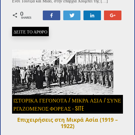
Ενσί Τουτζιά και Μιάο, στην επαρχία Χουμπέι της […]
0
Share
Tweet
Share
+1
SHARES
ΔΕΙΤΕ ΤΟ ΑΡΘΡΟ
ΙΣΤΟΡΙΚΑ ΓΕΓΟΝΟΤΑ
/
ΜΙΚΡΑ ΑΣΙΑ
/
ΣΥΝΕ
ΡΓΑΖΌΜΕΝΟΣ ΦΟΡΈΑΣ - SITE
Επιχειρήσεις στη Μικρά Ασία (1919 –
1922)