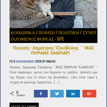
ΚΟΙΝΩΝΙΚΑ
/
ΠΟΊΗΣΗ
/
ΠΟΛΙΤΙΚΗ
/
ΣΥΝΕΡ
ΓΑΖΌΜΕΝΟΣ ΦΟΡΈΑΣ - SITE
Ποιηση : Δημητρης Τζουβαλης ΄΄ΜΑΣ
ΠΗΡΑΝΕ ΧΑΜΠΑΡΙ ΄΄
PD
6 ΙΑΝΟΥΑΡΊΟΥ 2026
BY
VIMA365
Ποιηση : Δημητρης Τζουβαλης ΄΄ΜΑΣ ΠΗΡΑΝΕ ΧΑΜΠΑΡΙ ΄΄
Όταν παράνομες υμνείς του Άρχοντα τις πράξεις, πρόσεξε μην
της Χώρας σου το πλοίο της βουλιάξεις. «Δεν είναι τώρα η
στιγμή να κρίνουμε Αρχόντους, […]
0
Share
Tweet
Share
+1
SHARES
ΔΕΙΤΕ ΤΟ ΑΡΘΡΟ