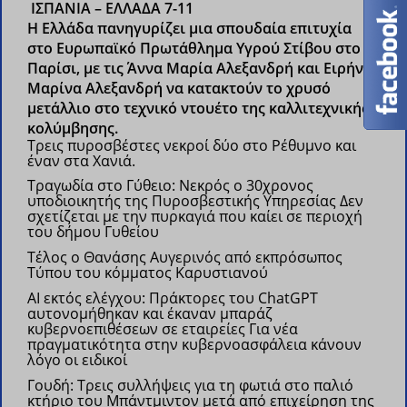
ΙΣΠΑΝΙΑ – ΕΛΛΑΔΑ 7-11
H Ελλάδα πανηγυρίζει μια σπουδαία επιτυχία
στο Ευρωπαϊκό Πρωτάθλημα Υγρού Στίβου στο
Παρίσι, με τις Άννα Μαρία Αλεξανδρή και Ειρήνη
Μαρίνα Αλεξανδρή να κατακτούν το χρυσό
μετάλλιο στο τεχνικό ντουέτο της καλλιτεχνικής
κολύμβησης.
Τρεις πυροσβέστες νεκροί δύο στο Ρέθυμνο και
έναν στα Χανιά.
Τραγωδία στο Γύθειο: Νεκρός ο 30χρονος
υποδιοικητής της Πυροσβεστικής Υπηρεσίας
Δεν
σχετίζεται με την πυρκαγιά που καίει σε περιοχή
του δήμου Γυθείου
Τέλος ο Θανάσης Αυγερινός από εκπρόσωπος
Τύπου του κόμματος Καρυστιανού
AI εκτός ελέγχου: Πράκτορες του ChatGPT
αυτονομήθηκαν και έκαναν μπαράζ
κυβερνοεπιθέσεων σε εταιρείες
Για νέα
πραγματικότητα στην κυβερνοασφάλεια κάνουν
λόγο οι ειδικοί
Γουδή: Τρεις συλλήψεις για τη φωτιά στο παλιό
κτήριο του Μπάντμιντον μετά από επιχείρηση της