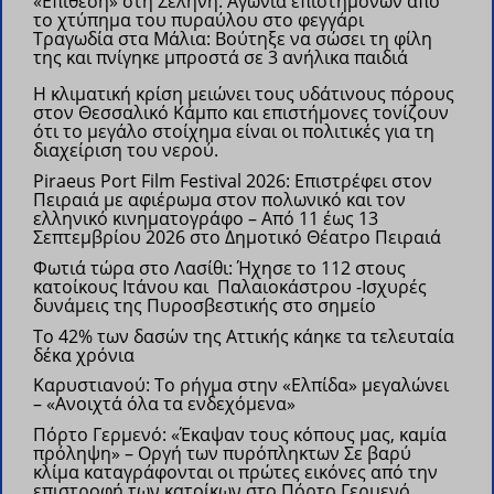
«Επίθεση» στη Σελήνη: Αγωνία επιστημόνων από
το χτύπημα του πυραύλου στο φεγγάρι
Τραγωδία στα Μάλια: Βούτηξε να σώσει τη φίλη
της και πνίγηκε μπροστά σε 3 ανήλικα παιδιά
Η κλιματική κρίση μειώνει τους υδάτινους πόρους
στον Θεσσαλικό Κάμπο και επιστήμονες τονίζουν
ότι το μεγάλο στοίχημα είναι οι πολιτικές για τη
διαχείριση του νερού.
Piraeus Port Film Festival 2026: Επιστρέφει στον
Πειραιά με αφιέρωμα στον πολωνικό και τον
ελληνικό κινηματογράφο –
Από 11 έως 13
Σεπτεμβρίου 2026 στο Δημοτικό Θέατρο Πειραιά
Φωτιά τώρα στο Λασίθι: Ήχησε το 112 στους
κατοίκους Ιτάνου και Παλαιοκάστρου
-Ισχυρές
δυνάμεις της Πυροσβεστικής στο σημείο
Το 42% των δασών της Αττικής κάηκε τα τελευταία
δέκα χρόνια
Καρυστιανού: Το ρήγμα στην «Ελπίδα» μεγαλώνει
– «Ανοιχτά όλα τα ενδεχόμενα»
Πόρτο Γερμενό: «Έκαψαν τους κόπους μας, καμία
πρόληψη» – Οργή των πυρόπληκτων
Σε βαρύ
κλίμα καταγράφονται οι πρώτες εικόνες από την
επιστροφή των κατοίκων στο Πόρτο Γερμενό