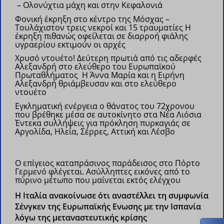
– Ολονύχτια μάχη και στην Κεφαλονιά
Φονική έκρηξη στο κέντρο της Μόσχας –
Τουλάχιστον τρεις νεκροί και 15 τραυματίες
Η
έκρηξη πιθανώς οφείλεται σε διαρροή φιάλης
υγραερίου εκτιμούν οι αρχές
Χρυσό ντουέτο! Δεύτερη πρωτιά από τις αδερφές
Αλεξανδρή στο ελεύθερο του Ευρωπαϊκού
Πρωταθλήματος
Η Άννα Μαρία και η Ειρήνη
Αλεξανδρή θριάμβευσαν και στο ελεύθερο
ντουέτο
Εγκληματική ενέργεια ο θάνατος του 72χρονου
που βρέθηκε μέσα σε αυτοκίνητο στα Νέα Λιόσια
Έντεκα συλλήψεις για πρόκληση πυρκαγιάς σε
Αργολίδα, Ηλεία, Σέρρες, Αττική και Λέσβο
Ο επίγειος καταπράσινος παράδεισος στο Πόρτο
Γερμενό φλέγεται. Ασύλληπτες εικόνες από το
πύρινο μέτωπο που μαίνεται εκτός ελέγχου
H Ιταλία ανακοίνωσε ότι αναστέλλει τη συμφωνία
Σένγκεν της Ευρωπαϊκής Ενωσης με την Ισπανία
λόγω της μεταναστευτικής κρίσης