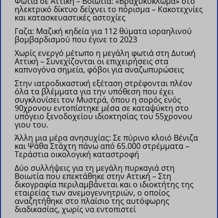
Φωτιά σε Αττική – Βοιωτία: «Βραχυκύκλωμα» στο
ηλεκτρικό δίκτυο δείχνει το πόρισμα – Κακοτεχνίες
και κατασκευαστικές αστοχίες
Γαζα: Μαζική κηδεία για 112 θύματα ισραηλινού
βομβαρδισμού που έγινε το 2023
Χωρίς ενεργό μέτωπο η μεγάλη φωτιά στη Δυτική
Αττική – Συνεχίζονται οι επιχειρήσεις στα
καπνογόνα σημεία, φόβοι για αναζωπυρώσεις
Στην ιατροδικαστική εξέταση στρέφονται πλέον
όλα τα βλέμματα για την υπόθεση που έχει
συγκλονίσει τον Μυστρά, όπου η σορός ενός
90χρονου εντοπίστηκε μέσα σε καταψύκτη στο
υπόγειο ξενοδοχείου ιδιοκτησίας του 55χρονου
γιου του.
Άλλη μια μέρα ανησυχίας: Σε πύρινο κλοιό Βένιζα
και Ψάθα Στάχτη πάνω από 65.000 στρέμματα –
Τεράστια οικολογική καταστροφή
Δύο συλλήψεις για τη μεγάλη πυρκαγιά στη
Βοιωτία που επεκτάθηκε στην Αττική – Στη
δικογραφία περιλαμβάνεται και ο ιδιοκτήτης της
εταιρείας των ανεμογεννητριών, ο οποίος
αναζητήθηκε στο πλαίσιο της αυτόφωρης
διαδικασίας, χωρίς να εντοπιστεί