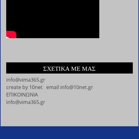
ΣΧΕΤΙΚΑ ΜΕ ΜΑΣ
info@vima365.gr
create by
10net
email
info@10net.gr
ΕΠΙΚΟΙΝΩΝΙΑ
info@vima365.gr