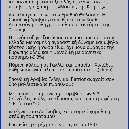
ιατροδικαστής και τοξικολόγος, έναντι αδράς
αμοιβής, για χάρη της «Μαφίας της Κρήτης»
Ανταλλαγή πυρών στην Ερυθρά Θάλασσα: Η
Σαουδική Αραβία χτυπά θέσεις των Χούθι –
Απαντούν με πλήγμα σε πλοίο οι αντάρτες της
Υεμένης
Η «ανάπτυξη» εξαφάνισε την αποταμίευση στην
Ελλάδα Με χαμηλή αγοραστική δύναμη και υψηλό
κόστος ζωής η χώρα είναι όχι μόνο ουραγός της
Ευρώπης αλλά και η μοναδική με αρνητικό
πρόσημο (-9,3%).
Πύρινη κόλαση σε Γαλλία και Ισπανία – Χιλιάδες
άνθρωποι εγκαταλείπουν τα σπίτια τους (video)
Σαουδική Αραβία: Eλληνικοί Patriot αναχαίτισαν
δύο βαλλιστικούς πυραύλους
Μεταπολίτευση: ανώριμη έφηβη ετών 52!
Σκάνδαλα, ανάλγητη εξουσία, και… επιστροφή στη
10ετία του ‘50
«Στέγνωσε» ο Δούναβης: Σε ιστορικά χαμηλά η
στάθμη του ποταμού
Εμφανίστηκε μέχρι και ναυάγιο του 1937!