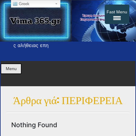
Greek
Fast Menu
ς αλήθειας επη
Η εφημερίδα σας press
vima365
Menu
Άρθρα γιά: ΠΕΡΙΦΕΡΕΙΑ
Nothing Found