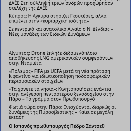
ΔΑΕΕ
Στη σύλληψη τριών ανδρών προχώρησαν
στελέχη της ΔΑΕΕ
Κύπρος: Η Άγκυρα στηρίζει Γκουτέρες, αλλά
επιμένει στην «κυριαρχική ισότητα»
Σε κεντρικό και ανατολικό Αιγαίο ο Ν. Δένδιας –
Νέες μονάδες των Ειδικών Δυνάμεων
Αίγυπτος: Drone έπληξε δεξαμενόπλοιο
αποθήκευσης LNG αμερικανικών συμφερόντων
στην Νταμιέτα
«Πόλεμος» FIFA με UEFA μετά τη νέα πρόταση
Ινφαντίνο για ιδιωτικοποίηση ποδοσφαιρικών
περιουσιακών στοιχείων
«Τα χάνετε τα νησιά»: Κινητοποιήσεις ενάντια
στην ανέγερση πεντάστερου ξενοδοχείου στην
Πάρο – Το γράμμα στον Πρωθυπουργό
Φωτιά τώρα στην Πάρο: Ενισχύονται διαρκώς οι
δυνάμεις της Πυροσβεστικής – Καίει σε μεγάλη
έκταση
Ο Ισπανός πρωθυπουργός Πέδρο Σάντσεθ