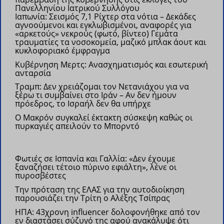
Πανελληνίου Ιατρικού Συλλόγου
Ιαπωνία: Σεισμός 7,1 Ρίχτερ στα νότια – Δεκάδες
αγνοούμενοι και εγκλωβισμένοι, αναφορές για
«αρκετούς» νεκρούς (φωτό, βίντεο)
Γεμάτα
τραυματίες τα νοσοκομεία, μαζικό μπλακ άουτ και
κυκλοφοριακό έμφραγμα
Kυβέρνηση Μερτς: Ανασχηματισμός και εσωτερική
ανταρσία
Τραμπ: Δεν χρειάζομαι τον Νετανιάχου για να
ξέρω τι συμβαίνει στο Ιράν – Αν δεν ήμουν
πρόεδρος, το Ισραήλ δεν θα υπήρχε
Ο Μακρόν συγκαλεί έκτακτη σύσκεψη καθώς οι
πυρκαγιές απειλούν το Μπορντό
Φωτιές σε Ισπανία και Γαλλία: «Δεν έχουμε
ξαναζήσει τέτοιο πύρινο εφιάλτη», λένε οι
πυροσβέστες
Την πρόταση της ΕΛΑΣ για την αυτοδιοίκηση
παρουσιάζει την Τρίτη ο Αλέξης Τσίπρας
ΗΠΑ: 43χρονη influencer δολοφονήθηκε από τον
εν διαστάσει σύζυγό της αφού ανακάλυψε ότι