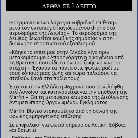
ΑΡΘΡΑ ΣΕ 1 ΛΕΠΤΟ
Η Γερμανία κάνει λόγο για «υβριδική επίθεση»
μετά τον εντοπισμό παγιδευμένου drone στο
αεροδρόμιο της Λειψίας – Το αεροδρόμιο της
Λειψίας θεωρείται κομβικής σημασίας για τη
διακίνηση στρατιωτικού εξοπλισμού
«Κάηκε το σπίτι μας στην Ελλάδα λίγο πριν
μετακομίσουμε»: Απαρηγόρητη η οικογένεια από
τη Βρετανία που είδε το όνειρο ζωής να γίνεται
στάχτη – Έχασαν τα πάντα στις φωτιές μαζί με
τους κόπους μιας ζωής και τώρα παλεύουν να
σταθούν ξανά στα πόδια τους
Έρχεται στην Ελλάδα η 46χρονη που συνελήφθη
στο Λονδίνο και κατηγορείται για την υπόθεση της
Marfin – Θα τη μεταφέρει κλιμάκιο της Διεύθυνσης
Αντιμετώπισης Οργανωμένου Εγκλήματος
Marfin: Βίντεο ντοκουμέντο από τη στιγμή της
φονικής εμπρηστικής επίθεσης
Σε επιφυλακή για φωτιά σήμερα σε Αττική, Εύβοια
και Βοιωτία