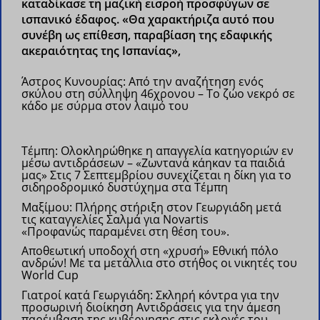
καταδίκασε τη μαζική εισροή προσφύγων σε
ισπανικό έδαφος. «Θα χαρακτήριζα αυτό που
συνέβη ως επίθεση, παραβίαση της εδαφικής
ακεραιότητας της Ισπανίας»,
Άστρος Κυνουρίας: Από την αναζήτηση ενός
σκύλου στη σύλληψη 46χρονου – Το ζώο νεκρό σε
κάδο με σύρμα στον λαιμό του
Τέμπη: Ολοκληρώθηκε η απαγγελία κατηγοριών εν
μέσω αντιδράσεων – «Ζωντανά κάηκαν τα παιδιά
μας»
Στις 7 Σεπτεμβρίου συνεχίζεται η δίκη για το
σιδηροδρομικό δυστύχημα στα Τέμπη
Μαξίμου: Πλήρης στήριξη στον Γεωργιάδη μετά
τις καταγγελίες Σαλμά για Novartis
«Προφανώς παραμένει στη θέση του».
Αποθεωτική υποδοχή στη «χρυσή» Εθνική πόλο
ανδρών!
Με τα μετάλλια στο στήθος οι νικητές του
World Cup
Γιατροί κατά Γεωργιάδη: Σκληρή κόντρα για την
προσωρινή διοίκηση
Αντιδράσεις για την άμεση
παρέμβαση της κυβέρνησης στις εκλογές του