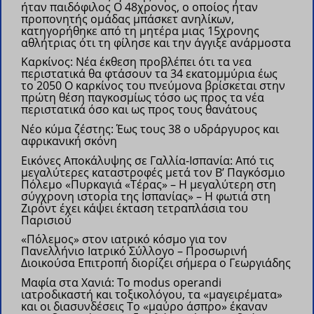
ήταν παιδόφιλος
Ο 48χρονος, ο οποίος ήταν
προπονητής ομάδας μπάσκετ ανηλίκων,
κατηγορήθηκε από τη μητέρα μιας 15χρονης
αθλήτριας ότι τη φίλησε και την άγγιξε ανάρμοστα
Καρκίνος: Νέα έκθεση προβλέπει ότι τα νεα
περιστατικά θα φτάσουν τα 34 εκατομμύρια έως
το 2050
Ο καρκίνος του πνεύμονα βρίσκεται στην
πρώτη θέση παγκοσμίως τόσο ως προς τα νέα
περιστατικά όσο και ως προς τους θανάτους
Νέο κύμα ζέστης: Έως τους 38 ο υδράργυρος και
αφρικανική σκόνη
Εικόνες Αποκάλυψης σε Γαλλία-Ισπανία: Από τις
μεγαλύτερες καταστροφές μετά τον Β’ Παγκόσμιο
Πόλεμο
«Πυρκαγιά «Τέρας» – Η μεγαλύτερη στη
σύγχρονη ιστορία της Ισπανίας» – Η φωτιά στη
Ζιρόντ έχει κάψει έκταση τετραπλάσια του
Παρισιού
«Πόλεμος» στον ιατρικό κόσμο για τον
Πανελλήνιο Ιατρικό Σύλλογο – Προσωρινή
Διοικούσα Επιτροπή διορίζει σήμερα ο Γεωργιάδης
Μαφία στα Χανιά: Το modus operandi
ιατροδικαστή και τοξικολόγου, τα «μαγειρέματα»
και οι διασυνδέσεις
Το «μαύρο άσπρο» έκαναν