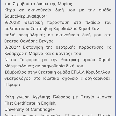
του Στραβού το δικιο» της Μαρίας
Κίτρα σε σκηνοθεσία δική μου με την ομάδα
&quot;Μέριμνα&quot;
9/2023: Θεατρική παράσταση στα πλαίσια του
πολιτιστικού Σεπτέμβρη Κορυδαλλού &quot;Σαν
παλιό σινεμά&quot; σε σκηνοθεσία δική μου στο
θέατρο Θανάσης Βέγγος
3/2024: Εκπόνηση της θεατρικής παράστασης «ο
Κλέαρχος η Μαρίνα και ο κοντός» του
Νίκου Τσιφόρου με την θεατρική ομάδα &quot;
Μέριμνα&quot; σε σκηνοθεσία δική μου.
Σύμβουλος στην θεατρική ομάδα ΕΠ.Α.Λ Κορυδαλλού
θεατρολόγος στο Ιδιωτικό σχολείο «Τσαγκαρινού»,
Πέραμα
Καλή γνώση Αγγλικής Γλώσσας με Πτυχίο «Lower
First Certificate in English,
University of Cambridge»
Άριστη γνώση Ισπανικής Γλώσσας με Πτυχίο